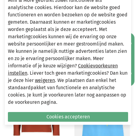
Mini & More gebruikt zowel functionele als
analytische cookies. Hierdoor kan de website goed
Heeft u vragen?
functioneren en worden bezoeken op de website goed
Stuur een e-mail
gemeten. Daarnaast kunnen er marketingcookies
info@miniandmore.nl
worden geplaatst als je deze accepteert. Met
marketingcookies kunnen wij de ervaring op onze
Mis geen aanbiedingen!
website persoonlijker en meer gestroomlijnd maken.
We kunnen je namelijk nuttige advertenties laten zien
Andere bekeken ook
en zo je ervaring persoonlijker maken. Meer
Wellicht ook iets voor jou?
informatie of je keuze wijzigen?
Cookievoorkeuren
instellen
. Liever toch geen marketingcookies? Dan kun
-50%
-70%
je deze hier
weigeren
. We plaatsen dan enkel het
standaardpakket van functionele en analytische
cookies. Je kunt je voorkeuren later nog aanpassen op
de voorkeuren pagina.
Cookies accepteren