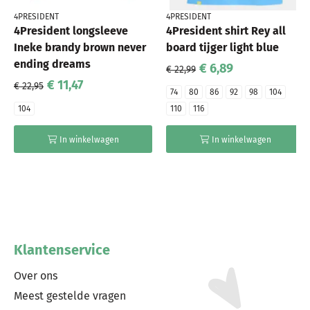
4PRESIDENT
4PRESIDENT
4President longsleeve
4President shirt Rey all
Ineke brandy brown never
board tijger light blue
ending dreams
€ 6,89
€ 22,99
€ 11,47
€ 22,95
74
80
86
92
98
104
104
110
116
In winkelwagen
In winkelwagen
Klantenservice
Over ons
Meest gestelde vragen