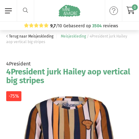
0
9,7
/10
Gebaseerd op
3504
reviews
Terug naar Meisjeskleding
Meisjeskleding
/
4President jurk Hailey
Home
aop vertical big stripes
Meisjeskleding
4President
4President jurk Hailey aop vertical
Jongenskleding
big stripes
Merken
-75%
Volg ons: