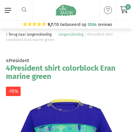
0
9,7
/10
Gebaseerd op
3504
reviews
Terug naar Jongenskleding
Jongenskleding
/
4President shirt
Home
colorblock Eran marine green
Meisjeskleding
4President
4President shirt colorblock Eran
Jongenskleding
marine green
Merken
-70%
Volg ons: