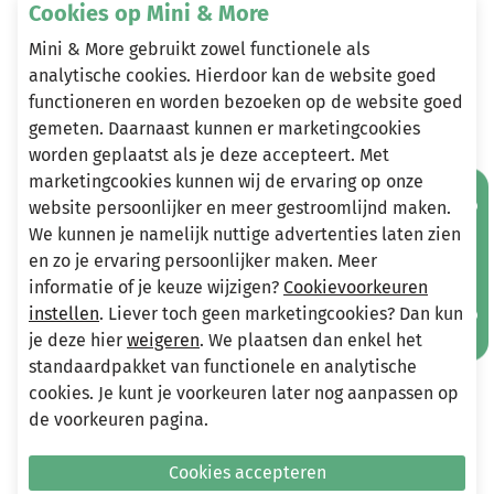
Cookies op Mini & More
kleurvakken, borst print en badge met 4PRESIDENT logo
aan de zijkant. 95% katoen, 5% elastaan
Mini & More gebruikt zowel functionele als
analytische cookies. Hierdoor kan de website goed
functioneren en worden bezoeken op de website goed
gemeten. Daarnaast kunnen er marketingcookies
Heeft u vragen?
worden geplaatst als je deze accepteert. Met
Stuur een e-mail
marketingcookies kunnen wij de ervaring op onze
Mis geen aanbiedingen!
info@miniandmore.nl
website persoonlijker en meer gestroomlijnd maken.
We kunnen je namelijk nuttige advertenties laten zien
en zo je ervaring persoonlijker maken. Meer
informatie of je keuze wijzigen?
Cookievoorkeuren
Andere bekeken ook
Wellicht ook iets voor jou?
instellen
. Liever toch geen marketingcookies? Dan kun
je deze hier
weigeren
. We plaatsen dan enkel het
standaardpakket van functionele en analytische
-70%
-75%
cookies. Je kunt je voorkeuren later nog aanpassen op
de voorkeuren pagina.
Cookies accepteren