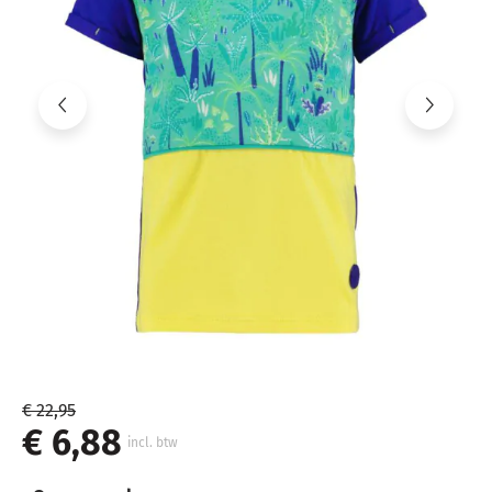
€ 22,95
€ 6,88
incl. btw