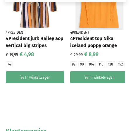
4PRESIDENT
4PRESIDENT
4President jurk Hailey aop
4President top Nika
vertical big stripes
iceland poppy orange
€ 4,98
€ 8,99
€ 19,95
€ 29,99
74
92
98
104
116
128
152
In winkelwagen
In winkelwagen