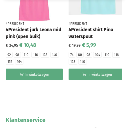
4PRESIDENT
4PRESIDENT
4President jurk Leona mid
4President shirt Pino
pink (open buik)
waterspout
€ 10,48
€ 5,99
€ 34,95
€ 19,99
92
98
110
116
128
140
74
80
98
104
110
116
152
164
128
140
In winkelwagen
In winkelwagen
Klantenservice