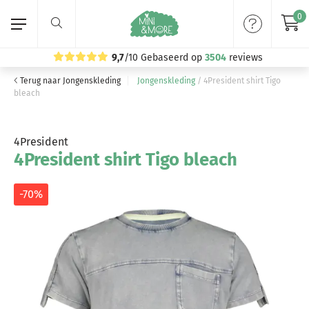
0
9,7
/10
Gebaseerd op
3504
reviews
Terug naar Jongenskleding
Jongenskleding
/
4President shirt Tigo
Home
bleach
Meisjeskleding
4President
4President shirt Tigo bleach
Jongenskleding
Merken
-70%
Volg ons: