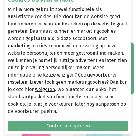
95% katoen, 5% elastaan
Mini & More gebruikt zowel functionele als
analytische cookies. Hierdoor kan de website goed
functioneren en worden bezoeken op de website goed
Heeft u vragen?
gemeten. Daarnaast kunnen er marketingcookies
worden geplaatst als je deze accepteert. Met
Stuur een e-mail
info@miniandmore.nl
marketingcookies kunnen wij de ervaring op onze
Mis geen aanbiedingen!
website persoonlijker en meer gestroomlijnd maken.
We kunnen je namelijk nuttige advertenties laten zien
en zo je ervaring persoonlijker maken. Meer
Andere bekeken ook
informatie of je keuze wijzigen?
Cookievoorkeuren
Wellicht ook iets voor jou?
instellen
. Liever toch geen marketingcookies? Dan kun
je deze hier
weigeren
. We plaatsen dan enkel het
-70%
-70%
standaardpakket van functionele en analytische
cookies. Je kunt je voorkeuren later nog aanpassen op
de voorkeuren pagina.
Cookies accepteren