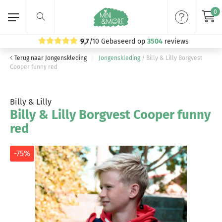
0
9,7
/10
Gebaseerd op
3504
reviews
Terug naar Jongenskleding
Jongenskleding
/
Billy & Lilly Borgvest
Home
Cooper funny red
Meisjeskleding
Billy & Lilly
Billy & Lilly Borgvest Cooper funny
Jongenskleding
red
Merken
-75%
Volg ons: