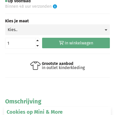
Op voorraad
Binnen 48 uur verzonden
Kies je maat
In winkelwagen
Grootste aanbod
in outlet kinderkleding
Omschrijving
Cookies op Mini & More
Dit borgvest is gemaakt van zacht stretch katoen en