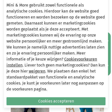
fijne dikke teddy. Het houdt je kindje dus heerlijk warm.
Mini & More gebruikt zowel functionele als
analytische cookies. Hierdoor kan de website goed
functioneren en worden bezoeken op de website goed
gemeten. Daarnaast kunnen er marketingcookies
Heeft u vragen?
worden geplaatst als je deze accepteert. Met
Stuur een e-mail
marketingcookies kunnen wij de ervaring op onze
Mis geen aanbiedingen!
info@miniandmore.nl
website persoonlijker en meer gestroomlijnd maken.
We kunnen je namelijk nuttige advertenties laten zien
en zo je ervaring persoonlijker maken. Meer
informatie of je keuze wijzigen?
Cookievoorkeuren
Andere bekeken ook
Wellicht ook iets voor jou?
instellen
. Liever toch geen marketingcookies? Dan kun
je deze hier
weigeren
. We plaatsen dan enkel het
standaardpakket van functionele en analytische
-70%
-75%
cookies. Je kunt je voorkeuren later nog aanpassen op
de voorkeuren pagina.
Cookies accepteren