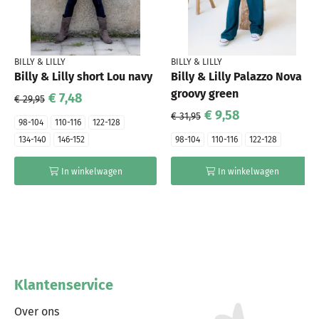
BILLY & LILLY
BILLY & LILLY
Billy & Lilly short Lou navy
Billy & Lilly Palazzo Nova
groovy green
€ 7,48
€ 29,95
€ 9,58
€ 31,95
98-104
110-116
122-128
134-140
146-152
98-104
110-116
122-128
In winkelwagen
In winkelwagen
Klantenservice
Over ons