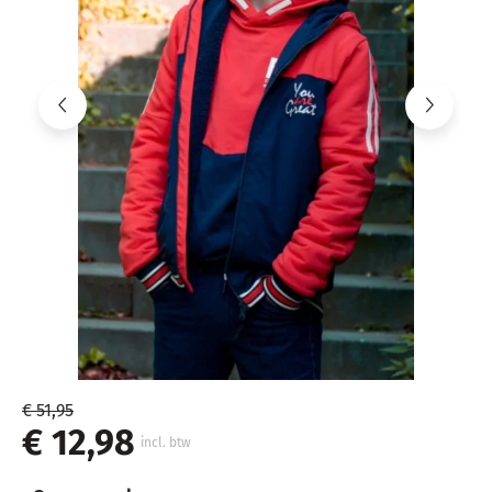
€ 51,95
€ 12,98
incl. btw