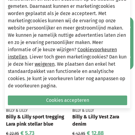
gemeten. Daarnaast kunnen er marketingcookies
worden geplaatst als je deze accepteert. Met
marketingcookies kunnen wij de ervaring op onze
Andere bekeken ook
Mis geen aanbiedingen!
Wellicht ook iets voor jou?
website persoonlijker en meer gestroomlijnd maken.
We kunnen je namelijk nuttige advertenties laten zien
en zo je ervaring persoonlijker maken. Meer
-70%
-75%
informatie of je keuze wijzigen?
Cookievoorkeuren
instellen
. Liever toch geen marketingcookies? Dan kun
je deze hier
weigeren
. We plaatsen dan enkel het
standaardpakket van functionele en analytische
cookies. Je kunt je voorkeuren later nog aanpassen op
de voorkeuren pagina.
Cookies accepteren
BILLY & LILLY
BILLY & LILLY
Billy & Lilly sport tregging
Billy & Lilly Vest Zara
Lara pink stellar blue
denim
€ 5,73
€ 12,88
€ 22,95
€ 42,95