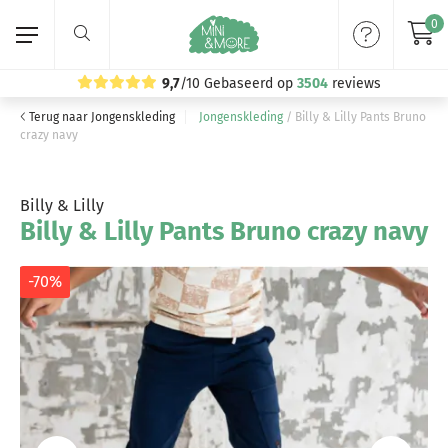
0
9,7
/10
Gebaseerd op
3504
reviews
Terug naar Jongenskleding
Jongenskleding
/
Billy & Lilly Pants Bruno
Home
crazy navy
Meisjeskleding
Billy & Lilly
Billy & Lilly Pants Bruno crazy navy
Jongenskleding
Merken
-70%
Volg ons: