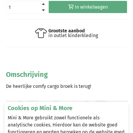
In winkelwagen
Grootste aanbod
in outlet kinderkleding
Omschrijving
De heerlijke comfy cargo broek is terug!
Cookies op Mini & More
Heeft u vragen?
Mini & More gebruikt zowel functionele als
Stuur een e-mail
analytische cookies. Hierdoor kan de website goed
info@miniandmore.nl
functioneren en worden bezoeken op de website goed