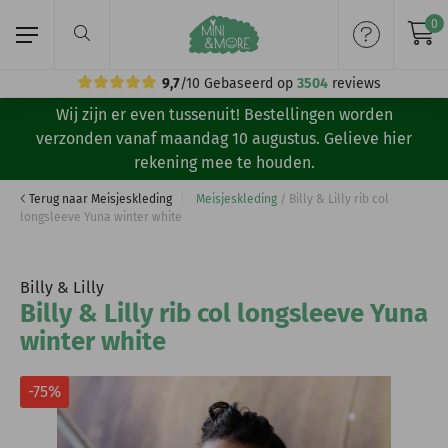
0
9,7
/10
Gebaseerd op
3504
reviews
Wij zijn er even tussenuit! Bestellingen worden
Home
verzonden vanaf maandag 10 augustus. Gelieve hier
rekening mee te houden.
Meisjeskleding
Terug naar Meisjeskleding
Meisjeskleding
/
Billy & Lilly rib col
longsleeve Yuna winter white
Jongenskleding
Merken
Billy & Lilly
Billy & Lilly rib col longsleeve Yuna
Volg ons:
winter white
-75%