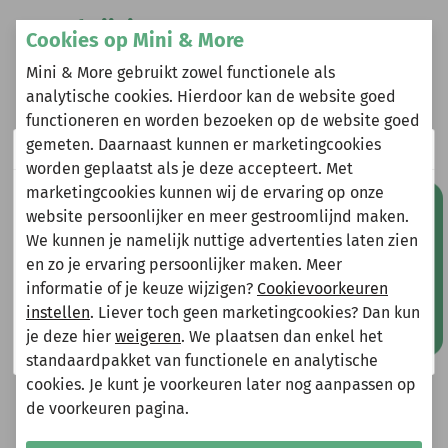
Omschrijving
Cookies op Mini & More
Billy & Lilly rib col longsleeve Yuna winter white
Mini & More gebruikt zowel functionele als
analytische cookies. Hierdoor kan de website goed
functioneren en worden bezoeken op de website goed
gemeten. Daarnaast kunnen er marketingcookies
Wij zijn er even tussenuit!
Heeft u vragen?
worden geplaatst als je deze accepteert. Met
Stuur een e-mail
marketingcookies kunnen wij de ervaring op onze
Natuurlijk kun je wel gewoon een bestelling plaatsen
Mis geen aanbiedingen!
info@miniandmore.nl
website persoonlijker en meer gestroomlijnd maken.
maar deze wordt dan maandag 10 augustus
We kunnen je namelijk nuttige advertenties laten zien
verzonden.
en zo je ervaring persoonlijker maken. Meer
Gelieve hier rekening mee te houden bij het plaatsen
informatie of je keuze wijzigen?
Cookievoorkeuren
van je bestelling.
Andere bekeken ook
instellen
. Liever toch geen marketingcookies? Dan kun
Wellicht ook iets voor jou?
je deze hier
weigeren
. We plaatsen dan enkel het
Shop nu!
standaardpakket van functionele en analytische
-70%
-70%
cookies. Je kunt je voorkeuren later nog aanpassen op
de voorkeuren pagina.