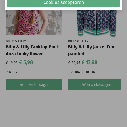
Cookies accepteren
BILLY & LILLY
BILLY & LILLY
Billy & Lilly Tanktop Puck
Billy & Lilly Jacket Fem
ibiza funky flower
painted
€ 5,98
€ 17,98
€ 19,95
€ 59,95
98-104
98-104
110-116
In winkelwagen
In winkelwagen