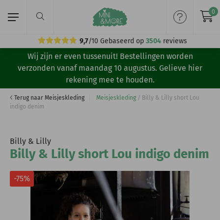
0
9,7
/10
Gebaseerd op
3504
reviews
Wij zijn er even tussenuit! Bestellingen worden
Home
verzonden vanaf maandag 10 augustus. Gelieve hier
rekening mee te houden.
Meisjeskleding
Terug naar Meisjeskleding
Meisjeskleding
/
Billy & Lilly short Lou
indigo denim
Jongenskleding
Merken
Billy & Lilly
Billy & Lilly short Lou indigo denim
Volg ons:
-75%