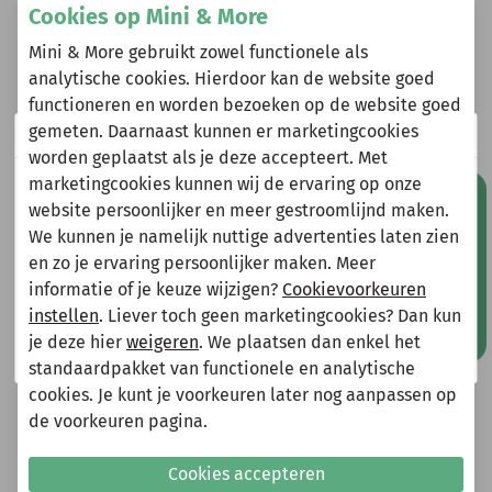
Omschrijving
Cookies op Mini & More
Billy & Lilly short Lou indigo denim
Mini & More gebruikt zowel functionele als
analytische cookies. Hierdoor kan de website goed
functioneren en worden bezoeken op de website goed
gemeten. Daarnaast kunnen er marketingcookies
Wij zijn er even tussenuit!
Heeft u vragen?
worden geplaatst als je deze accepteert. Met
Stuur een e-mail
marketingcookies kunnen wij de ervaring op onze
Natuurlijk kun je wel gewoon een bestelling plaatsen
Mis geen aanbiedingen!
info@miniandmore.nl
website persoonlijker en meer gestroomlijnd maken.
maar deze wordt dan maandag 10 augustus
We kunnen je namelijk nuttige advertenties laten zien
verzonden.
en zo je ervaring persoonlijker maken. Meer
Gelieve hier rekening mee te houden bij het plaatsen
informatie of je keuze wijzigen?
Cookievoorkeuren
van je bestelling.
Andere bekeken ook
instellen
. Liever toch geen marketingcookies? Dan kun
Wellicht ook iets voor jou?
je deze hier
weigeren
. We plaatsen dan enkel het
Shop nu!
standaardpakket van functionele en analytische
-70%
-75%
cookies. Je kunt je voorkeuren later nog aanpassen op
de voorkeuren pagina.
Cookies accepteren