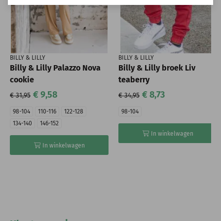
BILLY & LILLY
BILLY & LILLY
Billy & Lilly Palazzo Nova
Billy & Lilly broek Liv
cookie
teaberry
€ 9,58
€ 8,73
€ 31,95
€ 34,95
98-104
110-116
122-128
98-104
134-140
146-152
In winkelwagen
In winkelwagen