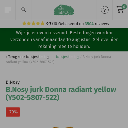
0
9,7
/10
Gebaseerd op
3504
reviews
Wij zijn er even tussenuit! Bestellingen worden
Home
verzonden vanaf maandag 10 augustus. Gelieve hier
rekening mee te houden.
Meisjeskleding
Terug naar Meisjeskleding
Meisjeskleding
/
B.Nosy jurk Donna
radiant yellow (Y502-5807-522)
Jongenskleding
Merken
B.Nosy
B.Nosy jurk Donna radiant yellow
Volg ons:
(Y502-5807-522)
-70%