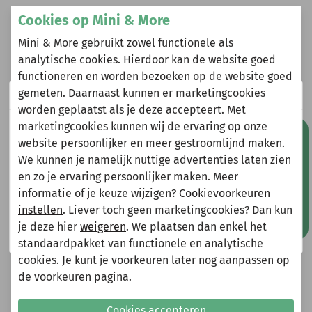
Omschrijving
Cookies op Mini & More
Mini & More gebruikt zowel functionele als
B.Nosy jurk Donna radiant yellow (Y502-5807-522)
analytische cookies. Hierdoor kan de website goed
functioneren en worden bezoeken op de website goed
gemeten. Daarnaast kunnen er marketingcookies
Wij zijn er even tussenuit!
Heeft u vragen?
worden geplaatst als je deze accepteert. Met
marketingcookies kunnen wij de ervaring op onze
Natuurlijk kun je wel gewoon een bestelling plaatsen
Stuur een e-mail
Mis geen aanbiedingen!
website persoonlijker en meer gestroomlijnd maken.
maar deze wordt dan maandag 10 augustus
info@miniandmore.nl
We kunnen je namelijk nuttige advertenties laten zien
verzonden.
en zo je ervaring persoonlijker maken. Meer
Gelieve hier rekening mee te houden bij het plaatsen
informatie of je keuze wijzigen?
Cookievoorkeuren
van je bestelling.
Andere bekeken ook
instellen
. Liever toch geen marketingcookies? Dan kun
Wellicht ook iets voor jou?
je deze hier
weigeren
. We plaatsen dan enkel het
Shop nu!
standaardpakket van functionele en analytische
cookies. Je kunt je voorkeuren later nog aanpassen op
-70%
-70%
de voorkeuren pagina.
Cookies accepteren