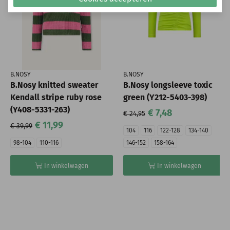
B.NOSY
B.NOSY
B.Nosy knitted sweater
B.Nosy longsleeve toxic
Kendall stripe ruby rose
green (Y212-5403-398)
(Y408-5331-263)
€ 7,48
€ 24,95
€ 11,99
€ 39,99
104
116
122-128
134-140
98-104
110-116
146-152
158-164
In winkelwagen
In winkelwagen