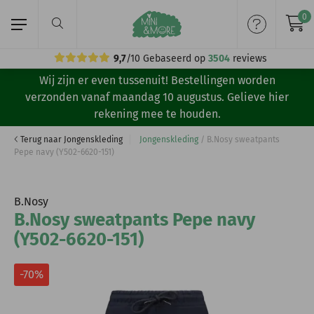
0
9,7
/10
Gebaseerd op
3504
reviews
Wij zijn er even tussenuit! Bestellingen worden
Home
verzonden vanaf maandag 10 augustus. Gelieve hier
rekening mee te houden.
Meisjeskleding
Terug naar Jongenskleding
Jongenskleding
/
B.Nosy sweatpants
Pepe navy (Y502-6620-151)
Jongenskleding
Merken
B.Nosy
B.Nosy sweatpants Pepe navy
Volg ons:
(Y502-6620-151)
-70%