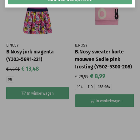
B.NOSY
B.NOSY
B.Nosy jurk magenta
B.Nosy sweater korte
(Y303-5891-221)
mouwen Sadie pink
frosting (Y502-5300-208)
€ 13,48
€ 44,95
€ 8,99
€ 29,99
98
104
110
158-164
In winkelwagen
In winkelwagen