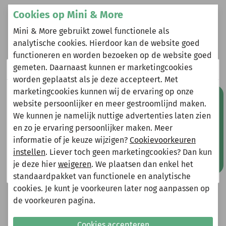
Omschrijving
Cookies op Mini & More
Mini & More gebruikt zowel functionele als
B.Nosy sweatpants Pepe navy (Y502-6620-151)
analytische cookies. Hierdoor kan de website goed
functioneren en worden bezoeken op de website goed
gemeten. Daarnaast kunnen er marketingcookies
Wij zijn er even tussenuit!
Heeft u vragen?
worden geplaatst als je deze accepteert. Met
marketingcookies kunnen wij de ervaring op onze
Natuurlijk kun je wel gewoon een bestelling plaatsen
Stuur een e-mail
Mis geen aanbiedingen!
website persoonlijker en meer gestroomlijnd maken.
maar deze wordt dan maandag 10 augustus
info@miniandmore.nl
We kunnen je namelijk nuttige advertenties laten zien
verzonden.
en zo je ervaring persoonlijker maken. Meer
Gelieve hier rekening mee te houden bij het plaatsen
informatie of je keuze wijzigen?
Cookievoorkeuren
van je bestelling.
Andere bekeken ook
instellen
. Liever toch geen marketingcookies? Dan kun
Wellicht ook iets voor jou?
je deze hier
weigeren
. We plaatsen dan enkel het
Shop nu!
standaardpakket van functionele en analytische
cookies. Je kunt je voorkeuren later nog aanpassen op
-70%
-70%
de voorkeuren pagina.
Cookies accepteren