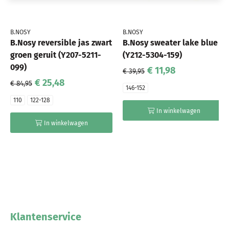
B.NOSY
B.NOSY
B.Nosy reversible jas zwart
B.Nosy sweater lake blue
groen geruit (Y207-5211-
(Y212-5304-159)
099)
€ 11,98
€ 39,95
€ 25,48
€ 84,95
146-152
110
122-128
In winkelwagen
In winkelwagen
Klantenservice