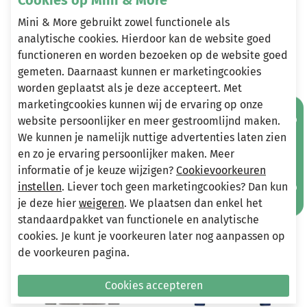
Mini & More gebruikt zowel functionele als
analytische cookies. Hierdoor kan de website goed
Heeft u vragen?
functioneren en worden bezoeken op de website goed
gemeten. Daarnaast kunnen er marketingcookies
Stuur een e-mail
worden geplaatst als je deze accepteert. Met
info@miniandmore.nl
marketingcookies kunnen wij de ervaring op onze
Mis geen aanbiedingen!
website persoonlijker en meer gestroomlijnd maken.
We kunnen je namelijk nuttige advertenties laten zien
Andere bekeken ook
en zo je ervaring persoonlijker maken. Meer
Wellicht ook iets voor jou?
informatie of je keuze wijzigen?
Cookievoorkeuren
instellen
. Liever toch geen marketingcookies? Dan kun
-70%
-70%
je deze hier
weigeren
. We plaatsen dan enkel het
standaardpakket van functionele en analytische
cookies. Je kunt je voorkeuren later nog aanpassen op
de voorkeuren pagina.
Cookies accepteren