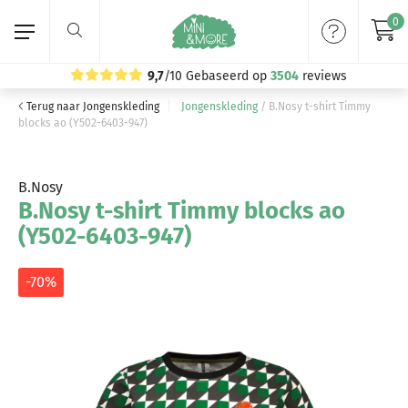
0
9,7
/10
Gebaseerd op
3504
reviews
Terug naar Jongenskleding
Jongenskleding
/
B.Nosy t-shirt Timmy
Home
blocks ao (Y502-6403-947)
Meisjeskleding
B.Nosy
B.Nosy t-shirt Timmy blocks ao
Jongenskleding
(Y502-6403-947)
Merken
-70%
Volg ons: