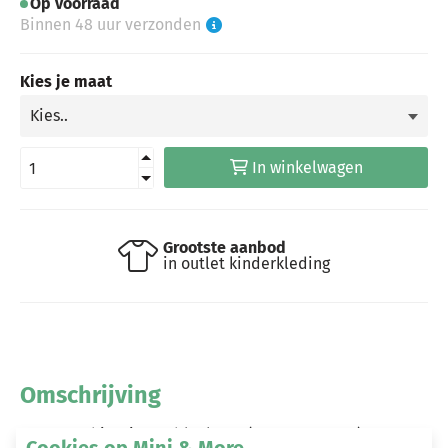
Op voorraad
Binnen 48 uur verzonden
Kies je maat
In winkelwagen
Grootste aanbod
in outlet kinderkleding
Omschrijving
B.Nosy t-shirt Timmy blocks ao (Y502-6403-947)
Cookies op Mini & More