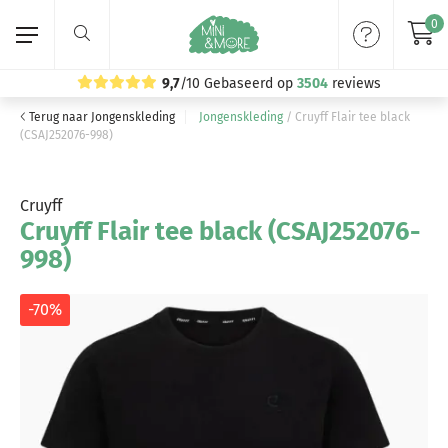
0
9,7
/10
Gebaseerd op
3504
reviews
Terug naar Jongenskleding
Jongenskleding
/
Cruyff Flair tee black
Home
(CSAJ252076-998)
Meisjeskleding
Cruyff
Cruyff Flair tee black (CSAJ252076-
Jongenskleding
998)
Merken
-70%
Volg ons: