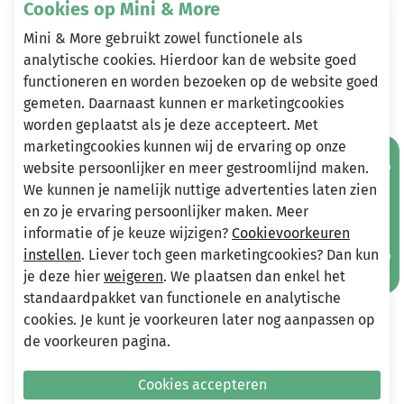
a modern touch to any outfit. With a regular fit, it's
Cookies op Mini & More
perfect for casual wear, providing a comfortable and
Mini & More gebruikt zowel functionele als
stylish option for everyday activities.
analytische cookies. Hierdoor kan de website goed
functioneren en worden bezoeken op de website goed
gemeten. Daarnaast kunnen er marketingcookies
worden geplaatst als je deze accepteert. Met
Heeft u vragen?
marketingcookies kunnen wij de ervaring op onze
Mis geen aanbiedingen!
Stuur een e-mail
website persoonlijker en meer gestroomlijnd maken.
info@miniandmore.nl
We kunnen je namelijk nuttige advertenties laten zien
en zo je ervaring persoonlijker maken. Meer
informatie of je keuze wijzigen?
Cookievoorkeuren
Andere bekeken ook
instellen
. Liever toch geen marketingcookies? Dan kun
Wellicht ook iets voor jou?
je deze hier
weigeren
. We plaatsen dan enkel het
standaardpakket van functionele en analytische
cookies. Je kunt je voorkeuren later nog aanpassen op
-50%
-50%
de voorkeuren pagina.
Cookies accepteren