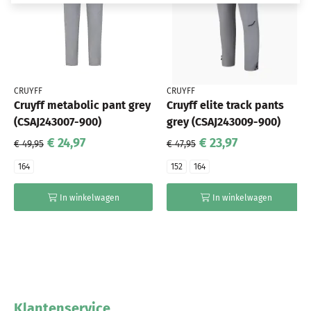
CRUYFF
CRUYFF
Cruyff metabolic pant grey
Cruyff elite track pants
(CSAJ243007-900)
grey (CSAJ243009-900)
€ 24,97
€ 23,97
€ 49,95
€ 47,95
164
152
164
In winkelwagen
In winkelwagen
Klantenservice