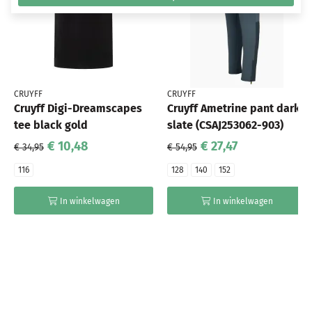
CRUYFF
CRUYFF
Cruyff Digi-Dreamscapes
Cruyff Ametrine pant dark
tee black gold
slate (CSAJ253062-903)
€ 10,48
€ 27,47
€ 34,95
€ 54,95
116
128
140
152
In winkelwagen
In winkelwagen