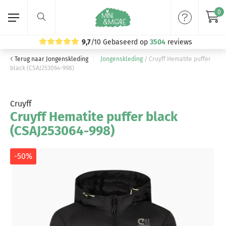
0
9,7
/10
Gebaseerd op
3504
reviews
Terug naar Jongenskleding
Jongenskleding
/
Cruyff Hematite puffer
Home
black (CSAJ253064-998)
Meisjeskleding
Cruyff
Cruyff Hematite puffer black
Jongenskleding
(CSAJ253064-998)
Merken
-50%
Volg ons: