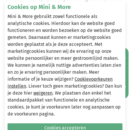
hooded padded jacket heeft het Cruyff Sports-logo op
Cookies op Mini & More
de linkerborst en kleine ""Cruyff""-lettering op de rug -
Mini & More gebruikt zowel functionele als
warm, stijlvol en perfect voor frisse dagen."
analytische cookies. Hierdoor kan de website goed
functioneren en worden bezoeken op de website goed
gemeten. Daarnaast kunnen er marketingcookies
Heeft u vragen?
worden geplaatst als je deze accepteert. Met
marketingcookies kunnen wij de ervaring op onze
Stuur een e-mail
Mis geen aanbiedingen!
website persoonlijker en meer gestroomlijnd maken.
info@miniandmore.nl
We kunnen je namelijk nuttige advertenties laten zien
en zo je ervaring persoonlijker maken. Meer
informatie of je keuze wijzigen?
Cookievoorkeuren
Andere bekeken ook
instellen
. Liever toch geen marketingcookies? Dan kun
Wellicht ook iets voor jou?
je deze hier
weigeren
. We plaatsen dan enkel het
standaardpakket van functionele en analytische
-50%
-70%
cookies. Je kunt je voorkeuren later nog aanpassen op
de voorkeuren pagina.
Cookies accepteren