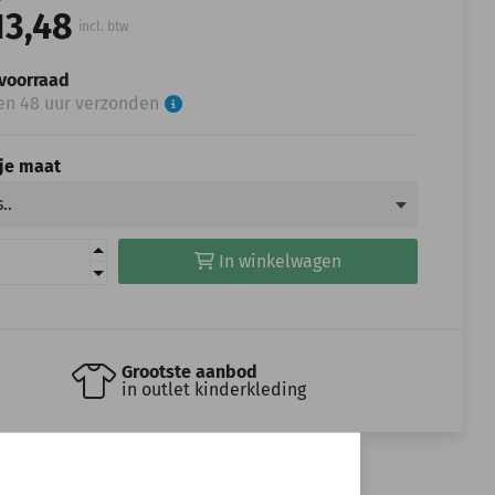
13,48
incl. btw
voorraad
en 48 uur verzonden
 je maat
In winkelwagen
Grootste aanbod
in outlet kinderkleding