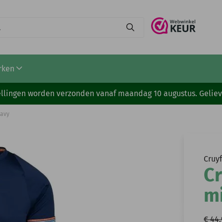
rken
stellingen worden verzonden vanaf maandag 10 augustus. Gelie
navy
Cruyf
Cr
m
€ 44,