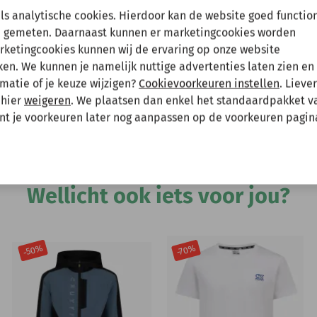
en tussenuit!
als analytische cookies. Hierdoor kan de website goed functio
 gemeten. Daarnaast kunnen er marketingcookies worden
arketingcookies kunnen wij de ervaring op onze website
Hee
 gewoon een bestelling plaatsen maar deze wordt dan maanda
irt met een normale pasvorm en korte
n. We kunnen je namelijk nuttige advertenties laten zien en 
ijvend, temperatuurregulerend en
matie of je keuze wijzigen?
Cookievoorkeuren instellen
. Lieve
 mee te houden bij het plaatsen van je bestelling.
t langs de huid schuurt tijdens inspanning.
 hier
weigeren
. We plaatsen dan enkel het standaardpakket v
ne C-Lion logo op de borst.
unt je voorkeuren later nog aanpassen op de voorkeuren pagin
Andere bekeken ook
Wellicht ook iets voor jou?
-50%
-70%