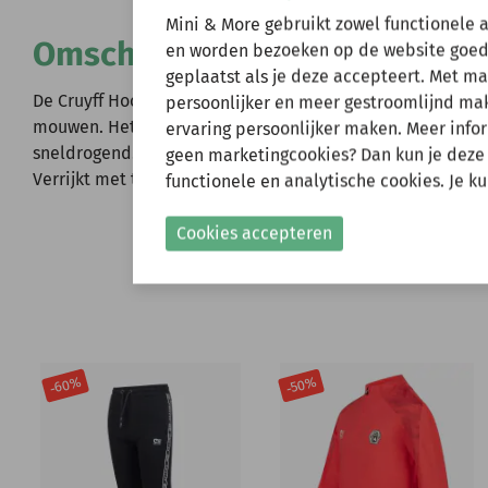
Wij zijn er ev
Mini & More gebruikt zowel functionele 
Omschrijving
en worden bezoeken op de website goed
geplaatst als je deze accepteert. Met m
Natuurlijk kun je wel
De Cruyff Hoof Tee voor heren in midnight navy. Een T-sh
persoonlijker en meer gestroomlijnd make
verzonden.
mouwen. Het polyester materiaal is ademend, vochtafdr
ervaring persoonlijker maken. Meer infor
Gelieve hier rekening
sneldrogend. Het zachte materiaal zorgt dat het shirt nie
geen marketingcookies? Dan kun je deze
Verrijkt met twee contrasterende zijpanelen en een silico
functionele en analytische cookies. Je k
Shop nu!
Cookies accepteren
-60%
-50%