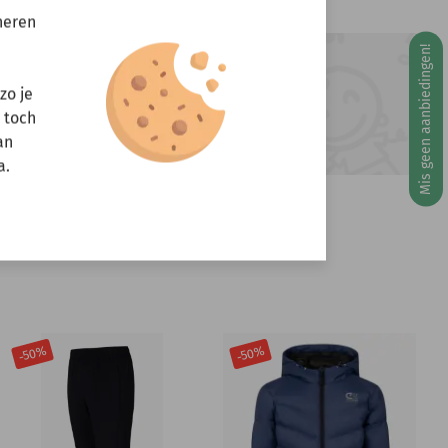
neren
Mis geen aanbiedingen!
ft u vragen?
g 10 augustus
zo je
Stuur een e-mail
r toch
info@miniandmore.nl
an
a.
-50%
-50%