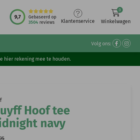
0
9,7
Gebaseerd op
Klantenservice
Winkelwagen
3504
reviews
Volg ons:
ve hier rekening mee te houden.
f
uyff Hoof tee
idnight navy
95