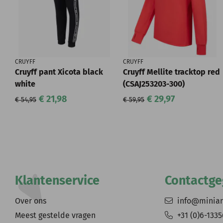
CRUYFF
CRUYFF
Cruyff pant Xicota black
Cruyff Mellite tracktop red
white
(CSAJ253203-300)
€ 21,98
€ 29,97
€ 54,95
€ 59,95
Klantenservice
Contactg
Over ons
info@minia
Meest gestelde vragen
+31 (0)6-133