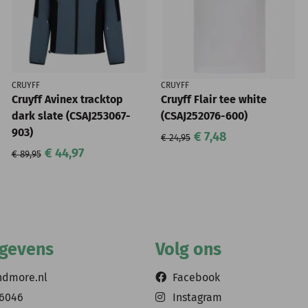
CRUYFF
CRUYFF
Cruyff Avinex tracktop
Cruyff Flair tee white
dark slate (CSAJ253067-
(CSAJ252076-600)
903)
€ 7,48
€ 24,95
€ 44,97
€ 89,95
egevens
Volg ons
ndmore.nl
Facebook
56046
Instagram