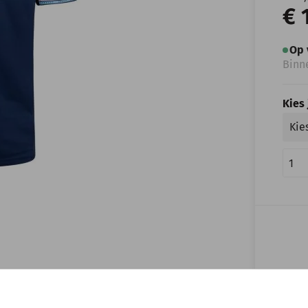
€ 
Op 
Binn
Kies