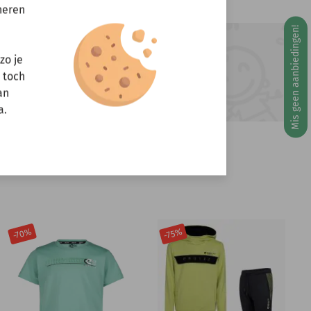
neren
Mis geen aanbiedingen!
g 10 augustus
ft u vragen?
zo je
r toch
Stuur een e-mail
info@miniandmore.nl
an
a.
-70%
-75%