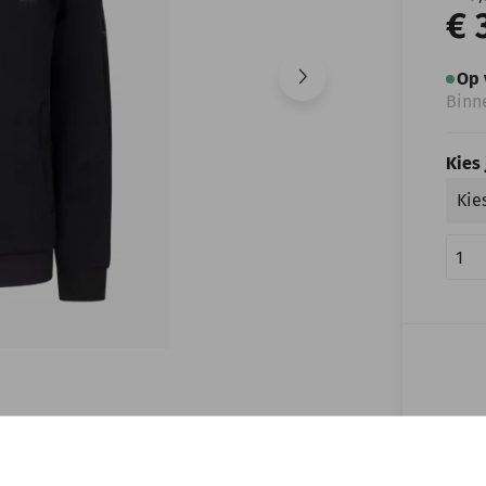
€ 
Op 
Binn
Kies