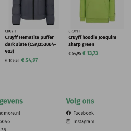
CRUYFF
CRUYFF
Cruyff Hematite puffer
Cruyff hoodie Joaquim
dark slate (CSAJ253064-
sharp green
903)
€ 13,73
€ 54,95
€ 54,97
€ 109,95
egevens
Volg ons
ndmore.nl
Facebook
56046
Instagram
 36