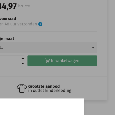
34,97
incl. btw
voorraad
en 48 uur verzonden
 je maat
In winkelwagen
Grootste aanbod
in outlet kinderkleding