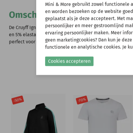
Wij zijn er ev
Mini & More gebruikt zowel functionele 
en worden bezoeken op de website goed
Omschrijving
geplaatst als je deze accepteert. Met m
Natuurlijk kun je wel
persoonlijker en meer gestroomlijnd make
verzonden.
De Cruyff Ignite Tape Hood in zwart voor junior. Deze reg
ervaring persoonlijker maken. Meer infor
Gelieve hier rekening
en 5% elastaan. Voorzien van ademende panelen, reflecter
geen marketingcookies? Dan kun je deze
perfect voor outdoor activiteiten met stijl en comfort.
functionele en analytische cookies. Je k
Shop nu!
Cookies accepteren
-50%
-70%