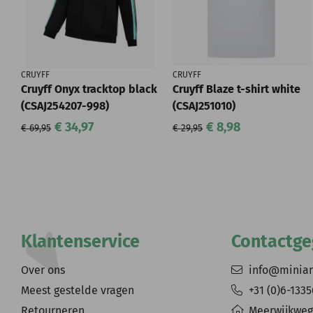
CRUYFF
CRUYFF
Cruyff Onyx tracktop black
Cruyff Blaze t-shirt white
(CSAJ254207-998)
(CSAJ251010)
€ 34,97
€ 8,98
€ 69,95
€ 29,95
Klantenservice
Contactg
Over ons
info@minia
Meest gestelde vragen
+31 (0)6-133
Retourneren
Meerwijkweg