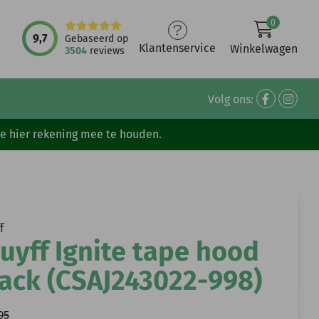
0
9,7
Gebaseerd op
Klantenservice
Winkelwagen
3504
reviews
Volg ons:
ve hier rekening mee te houden.
f
uyff Ignite tape hood
ack (CSAJ243022-998)
95