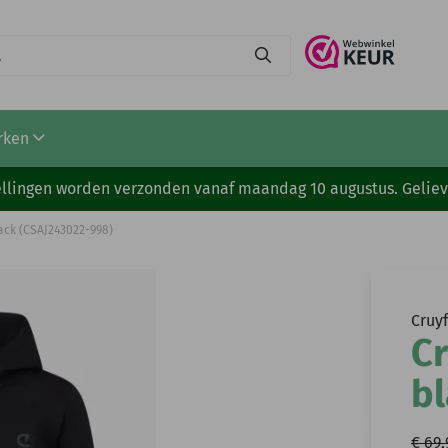
rken
stellingen worden verzonden vanaf maandag 10 augustus. Gelie
lack (CSAJ243022-998)
Cruyf
Cr
bl
€ 69,