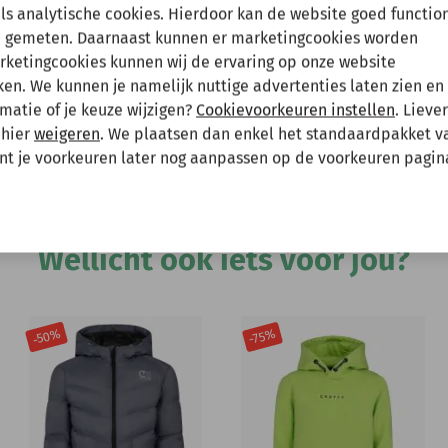
en tussenuit!
als analytische cookies. Hierdoor kan de website goed functio
 gemeten. Daarnaast kunnen er marketingcookies worden
arketingcookies kunnen wij de ervaring op onze website
 gewoon een bestelling plaatsen maar deze wordt dan maanda
Hee
n. We kunnen je namelijk nuttige advertenties laten zien en 
ular-fit hoodie is gemaakt van 95% polyester
matie of je keuze wijzigen?
Cookievoorkeuren instellen
. Lieve
 mee te houden bij het plaatsen van je bestelling.
ende details en een volledige ritssluiting -
 hier
weigeren
. We plaatsen dan enkel het standaardpakket v
unt je voorkeuren later nog aanpassen op de voorkeuren pagin
Andere bekeken ook
Wellicht ook iets voor jou?
-50%
-75%