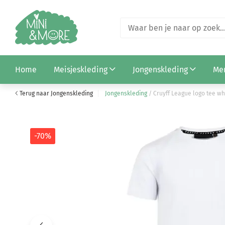
Cruyff Avinex tracktop dark slate (CSAJ253067-903
Home
Meisjeskleding
Jongenskleding
Me
€ 11,98
€ 39,95
Terug naar Jongenskleding
Jongenskleding
/
Cruyff League logo tee wh
-70%