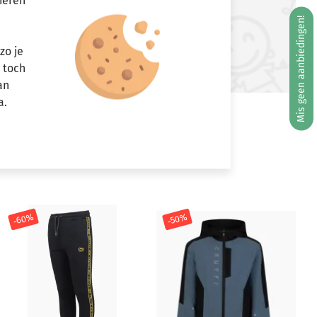
neren
ft u vragen?
Mis geen aanbiedingen!
Stuur een e-mail
zo je
info@miniandmore.nl
r toch
an
a.
-60%
-50%