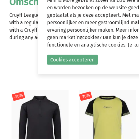
Omschrijving
Mini & More gebruikt zowel functionele 
en worden bezoeken op de website goed
geplaatst als je deze accepteert. Met m
Cruyff League Logo Tee for juniors in white with a badge o
persoonlijker en meer gestroomlijnd make
with a regular fit and short sleeves. Made of cotton and e
ervaring persoonlijker maken. Meer infor
with a Cruyff Icon print on the back. The soft material ke
geen marketingcookies? Dan kun je deze
during any activity. Composition: 95% cotton, 5% elastan
functionele en analytische cookies. Je k
Cookies accepteren
-50%
-70%