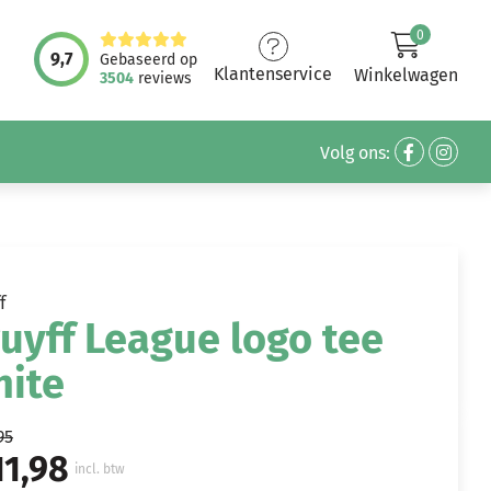
0
9,7
Gebaseerd op
Klantenservice
Winkelwagen
3504
reviews
Volg ons:
f
uyff League logo tee
hite
95
11,98
incl. btw