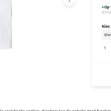
Op 
Binn
Kies