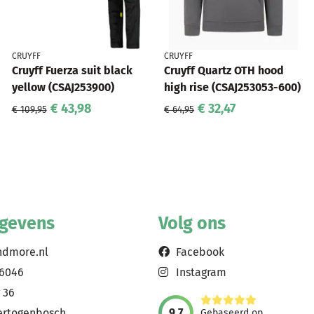
CRUYFF
CRUYFF
Cruyff Fuerza suit black
Cruyff Quartz OTH hood
yellow (CSAJ253900)
high rise (CSAJ253053-600)
€ 43,98
€ 32,47
€ 109,95
€ 64,95
egevens
Volg ons
ndmore.nl
Facebook
56046
Instagram
 36
9,7
ertogenbosch
Gebaseerd op