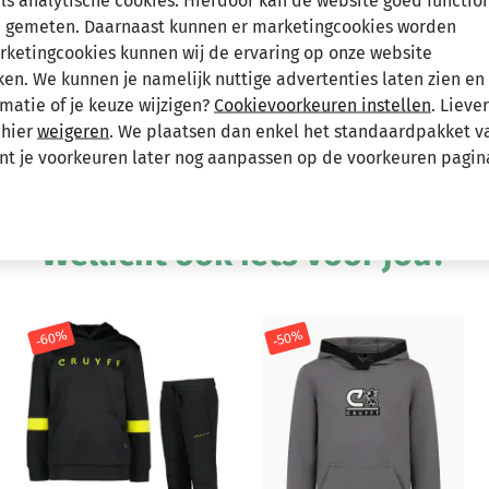
als analytische cookies. Hierdoor kan de website goed functio
 gemeten. Daarnaast kunnen er marketingcookies worden
Hee
arketingcookies kunnen wij de ervaring op onze website
n the chest and print on the back. A T-shirt
n. We kunnen je namelijk nuttige advertenties laten zien en 
lastane. Has a Cruyff Icon badge on the chest
matie of je keuze wijzigen?
Cookievoorkeuren instellen
. Lieve
eps the shirt from rubbing along the skin
 hier
weigeren
. We plaatsen dan enkel het standaardpakket v
e
unt je voorkeuren later nog aanpassen op de voorkeuren pagin
Andere bekeken ook
Wellicht ook iets voor jou?
-60%
-50%