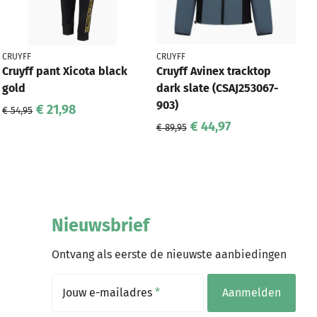
CRUYFF
CRUYFF
Cruyff pant Xicota black
Cruyff Avinex tracktop
gold
dark slate (CSAJ253067-
903)
€ 21,98
€ 54,95
€ 44,97
€ 89,95
Nieuwsbrief
Ontvang als eerste de nieuwste aanbiedingen
Jouw e-mailadres
*
Aanmelden