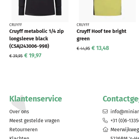
CRUYFF
CRUYFF
Cruyff metabolic 1/4 zip
Cruyff Hoof tee bright
longsleeve black
green
(CSAJ243006-998)
€ 13,48
€ 44,95
€ 19,97
€ 39,95
Klantenservice
Contactg
Over ons
info@minia
Meest gestelde vragen
+31 (0)6-133
Retourneren
Meerwijkweg
Klachten
5236BM 's-H