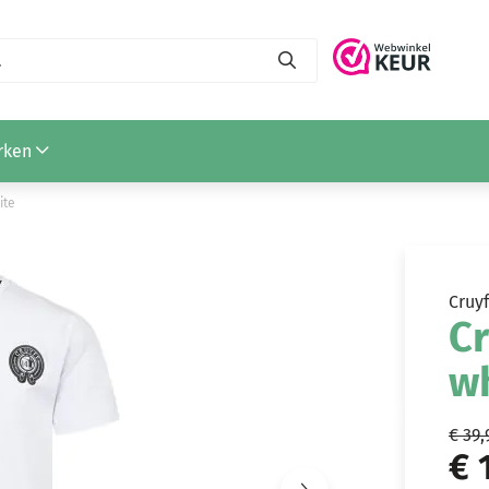
)
rken
ite
Cruyf
Cr
w
€ 39,
€ 