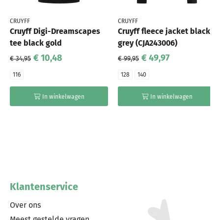
CRUYFF
CRUYFF
Cruyff Digi-Dreamscapes
Cruyff fleece jacket black
tee black gold
grey (CJA243006)
€ 10,48
€ 49,97
€ 34,95
€ 99,95
116
128
140
In winkelwagen
In winkelwagen
Klantenservice
Over ons
Meest gestelde vragen