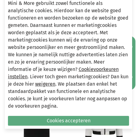
Mini & More gebruikt zowel functionele als
analytische cookies. Hierdoor kan de website goed
Heeft u vragen?
functioneren en worden bezoeken op de website goed
gemeten. Daarnaast kunnen er marketingcookies
Stuur een e-mail
worden geplaatst als je deze accepteert. Met
info@miniandmore.nl
marketingcookies kunnen wij de ervaring op onze
Mis geen aanbiedingen!
website persoonlijker en meer gestroomlijnd maken.
We kunnen je namelijk nuttige advertenties laten zien
Andere bekeken ook
en zo je ervaring persoonlijker maken. Meer
Wellicht ook iets voor jou?
informatie of je keuze wijzigen?
Cookievoorkeuren
instellen
. Liever toch geen marketingcookies? Dan kun
-50%
-70%
je deze hier
weigeren
. We plaatsen dan enkel het
standaardpakket van functionele en analytische
cookies. Je kunt je voorkeuren later nog aanpassen op
de voorkeuren pagina.
Cookies accepteren