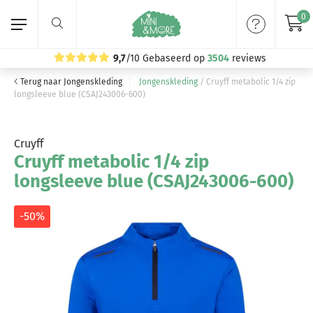
0
9,7
/10
Gebaseerd op
3504
reviews
Terug naar Jongenskleding
Jongenskleding
/
Cruyff metabolic 1/4 zip
Home
longsleeve blue (CSAJ243006-600)
Meisjeskleding
Cruyff
Cruyff metabolic 1/4 zip
Jongenskleding
longsleeve blue (CSAJ243006-600)
Merken
-50%
Volg ons: