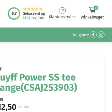
0
9,7
Gebaseerd op
Klantenservice
Winkelwagen
3504
reviews
Volg ons:
f
uyff Power SS tee
range(CSAJ253903)
95
12,50
incl. btw