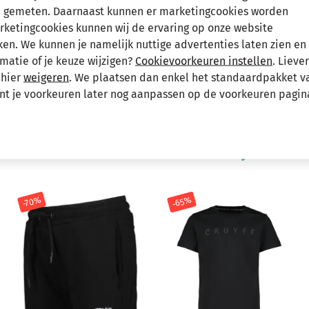
 gemeten. Daarnaast kunnen er marketingcookies worden
Hee
arketingcookies kunnen wij de ervaring op onze website
n. We kunnen je namelijk nuttige advertenties laten zien en 
matie of je keuze wijzigen?
Cookievoorkeuren instellen
. Lieve
 hier
weigeren
. We plaatsen dan enkel het standaardpakket v
unt je voorkeuren later nog aanpassen op de voorkeuren pagin
Andere bekeken ook
Wellicht ook iets voor jou?
-65%
-70%