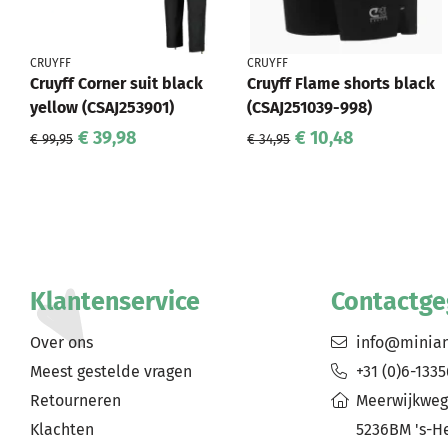
CRUYFF
CRUYFF
Cruyff Corner suit black
Cruyff Flame shorts black
yellow (CSAJ253901)
(CSAJ251039-998)
€ 39,98
€ 10,48
€ 99,95
€ 34,95
Klantenservice
Contactg
Over ons
info@minia
Meest gestelde vragen
+31 (0)6-133
Retourneren
Meerwijkweg
Klachten
5236BM 's-H