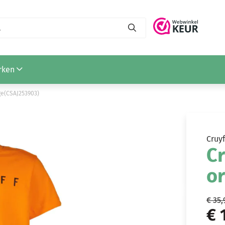
98)
rken
ge(CSAJ253903)
Cruyf
Cr
o
€ 35,
€ 