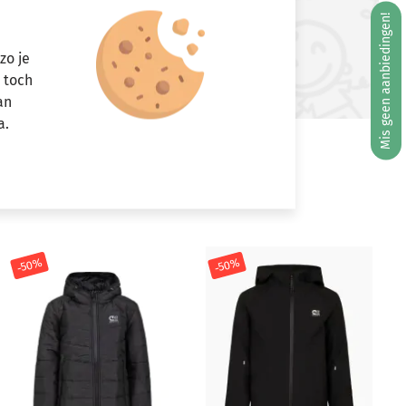
Mis geen aanbiedingen!
ft u vragen?
zo je
Stuur een e-mail
r toch
info@miniandmore.nl
an
a.
-50%
-50%