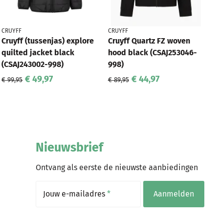
CRUYFF
CRUYFF
Cruyff (tussenjas) explore
Cruyff Quartz FZ woven
quilted jacket black
hood black (CSAJ253046-
(CSAJ243002-998)
998)
€ 49,97
€ 44,97
€ 99,95
€ 89,95
Nieuwsbrief
Ontvang als eerste de nieuwste aanbiedingen
Jouw e-mailadres
*
Aanmelden