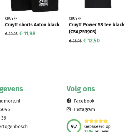
CRUYFF
CRUYFF
Cruyff shorts Anton black
Cruyff Power SS tee black
(CSAJ253903)
€ 11,98
€ 39,95
€ 12,50
€ 35,95
egevens
Volg ons
ndmore.nl
Facebook
56046
Instagram
 36
9,7
ertogenbosch
Gebaseerd op
3504
reviews