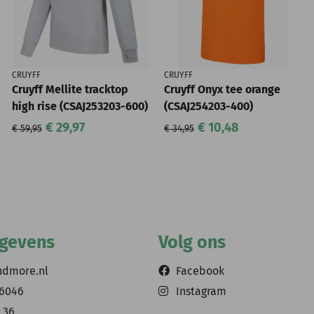
CRUYFF
CRUYFF
Cruyff Mellite tracktop
Cruyff Onyx tee orange
high rise (CSAJ253203-600)
(CSAJ254203-400)
€ 29,97
€ 10,48
€ 59,95
€ 34,95
egevens
Volg ons
ndmore.nl
Facebook
56046
Instagram
 36