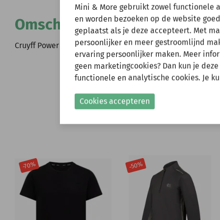
Wij zijn er ev
Mini & More gebruikt zowel functionele 
en worden bezoeken op de website goed
Omschrijving
geplaatst als je deze accepteert. Met m
Natuurlijk kun je wel
persoonlijker en meer gestroomlijnd make
verzonden.
Cruyff Power SS tee yellow (CSAJ253903)
ervaring persoonlijker maken. Meer infor
Gelieve hier rekening
geen marketingcookies? Dan kun je deze
functionele en analytische cookies. Je k
Shop nu!
Cookies accepteren
-50%
-70%