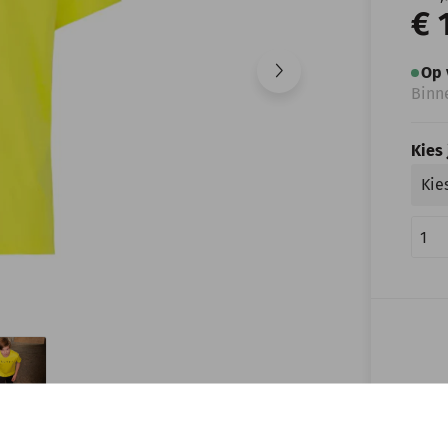
€ 
Op 
Binn
Kies