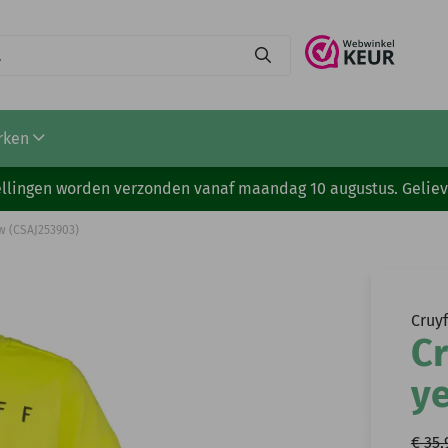
rken
stellingen worden verzonden vanaf maandag 10 augustus. Gelie
w (CSAJ253903)
Cruyf
Cr
ye
€ 35,