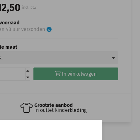
12,50
incl. btw
voorraad
en 48 uur verzonden
 je maat
In winkelwagen
Grootste aanbod
in outlet kinderkleding