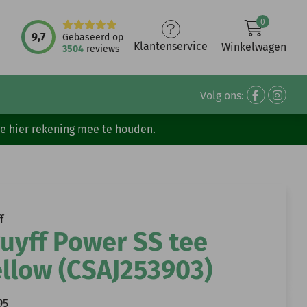
0
9,7
Gebaseerd op
Klantenservice
Winkelwagen
3504
reviews
Volg ons:
ve hier rekening mee te houden.
f
uyff Power SS tee
llow (CSAJ253903)
95