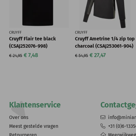
CRUYFF
CRUYFF
Cruyff Flair tee black
Cruyff Ametrine 1/4 zip top
(CSAJ252076-998)
charcoal (CSAJ253061-904)
€ 7,48
€ 27,47
€ 24,95
€ 54,95
Klantenservice
Contactg
Over ons
info@minia
Meest gestelde vragen
+31 (0)6-133
Retourneren
Meerwijkweg