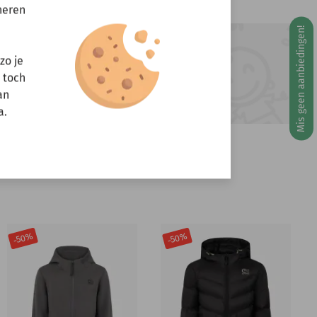
neren
Mis geen aanbiedingen!
g 10 augustus
ft u vragen?
zo je
r toch
Stuur een e-mail
info@miniandmore.nl
an
a.
-50%
-50%