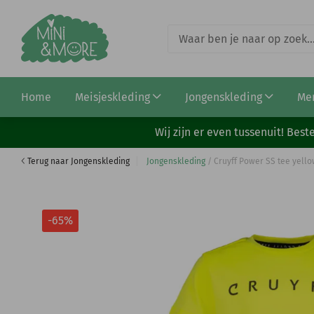
Cruyff Hematite puffer black (CSAJ253064-998)
Home
Meisjeskleding
Jongenskleding
Me
€ 12,50
€ 35,95
Wij zijn er even tussenuit! Be
Terug naar Jongenskleding
Jongenskleding
/
Cruyff Power SS tee yello
-65%