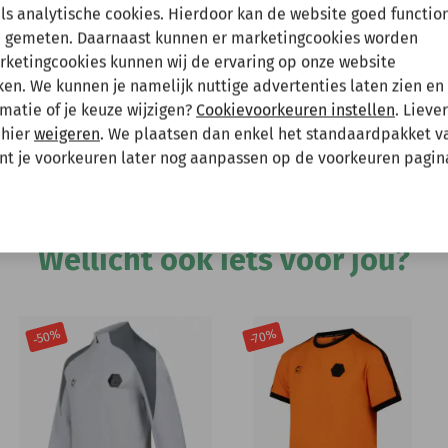
en tussenuit!
als analytische cookies. Hierdoor kan de website goed functio
 gemeten. Daarnaast kunnen er marketingcookies worden
arketingcookies kunnen wij de ervaring op onze website
 gewoon een bestelling plaatsen maar deze wordt dan maanda
Hee
n. We kunnen je namelijk nuttige advertenties laten zien en 
matie of je keuze wijzigen?
Cookievoorkeuren instellen
. Lieve
 mee te houden bij het plaatsen van je bestelling.
 hier
weigeren
. We plaatsen dan enkel het standaardpakket v
unt je voorkeuren later nog aanpassen op de voorkeuren pagin
Andere bekeken ook
Wellicht ook iets voor jou?
-50%
-70%