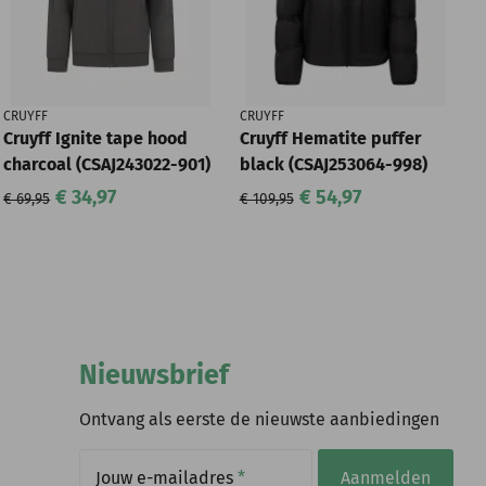
CRUYFF
CRUYFF
Cruyff Ignite tape hood
Cruyff Hematite puffer
charcoal (CSAJ243022-901)
black (CSAJ253064-998)
€ 34,97
€ 54,97
€ 69,95
€ 109,95
Nieuwsbrief
Ontvang als eerste de nieuwste aanbiedingen
Jouw e-mailadres
*
Aanmelden