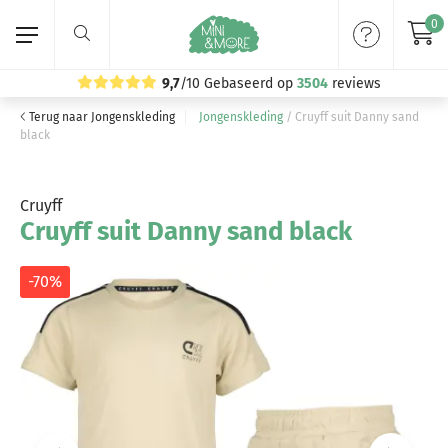
0
9,7
/10
Gebaseerd op
3504
reviews
Terug naar Jongenskleding
Jongenskleding
/
Cruyff suit Danny sand
Home
black
Meisjeskleding
Cruyff
Cruyff suit Danny sand black
Jongenskleding
Merken
-70%
Volg ons: