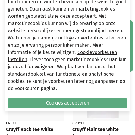
functioneren en worden bezoeken op de website goed
Stuur een e-mail
info@miniandmore.nl
gemeten. Daarnaast kunnen er marketingcookies
worden geplaatst als je deze accepteert. Met
marketingcookies kunnen wij de ervaring op onze
Mis geen aanbiedingen!
website persoonlijker en meer gestroomlijnd maken.
Andere bekeken ook
We kunnen je namelijk nuttige advertenties laten zien
Wellicht ook iets voor jou?
en zo je ervaring persoonlijker maken. Meer
informatie of je keuze wijzigen?
Cookievoorkeuren
-50%
-70%
instellen
. Liever toch geen marketingcookies? Dan kun
je deze hier
weigeren
. We plaatsen dan enkel het
standaardpakket van functionele en analytische
cookies. Je kunt je voorkeuren later nog aanpassen op
de voorkeuren pagina.
Cookies accepteren
CRUYFF
CRUYFF
Cruyff Rock tee white
Cruyff Flair tee white