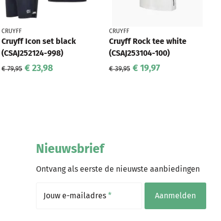
CRUYFF
CRUYFF
Cruyff Icon set black
Cruyff Rock tee white
(CSAJ252124-998)
(CSAJ253104-100)
€ 23,98
€ 19,97
€ 79,95
€ 39,95
Nieuwsbrief
Ontvang als eerste de nieuwste aanbiedingen
Jouw e-mailadres
*
Aanmelden