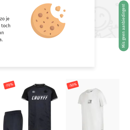
Mis geen aanbiedingen!
ft u vragen?
zo je
Stuur een e-mail
r toch
info@miniandmore.nl
an
a.
-50%
-70%