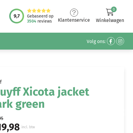
0
9,7
Gebaseerd op
Klantenservice
Winkelwagen
3504
reviews
Volg ons:
f
uyff Xicota jacket
ark green
95
19,98
incl. btw