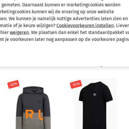
 gemeten. Daarnaast kunnen er marketingcookies worden
Hee
arketingcookies kunnen wij de ervaring op onze website
n. We kunnen je namelijk nuttige advertenties laten zien en 
matie of je keuze wijzigen?
Cookievoorkeuren instellen
. Lieve
 hier
weigeren
. We plaatsen dan enkel het standaardpakket v
unt je voorkeuren later nog aanpassen op de voorkeuren pagin
Andere bekeken ook
Wellicht ook iets voor jou?
-50%
-50%