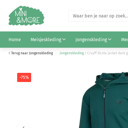
Cruyff Rock tee white (CSAJ253104-100)
Home
Meisjeskleding
Jongenskleding
Me
€ 19,98
€ 79,95
Terug naar Jongenskleding
Jongenskleding
/
Cruyff Xicota jacket dark 
-75%