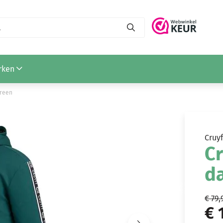
rken
green
Cruyf
Cr
d
€ 79,
€ 