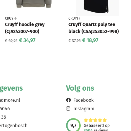
CRUYFF
CRUYFF
Cruyff hoodie grey
Cruyff Quartz poly tee
(CJA243007-900)
black (CSAJ253052-998)
€ 34,97
€ 18,97
€ 69,95
€ 37,95
egevens
Volg ons
ndmore.nl
Facebook
56046
Instagram
 36
9,7
ertogenbosch
Gebaseerd op
3504
reviews