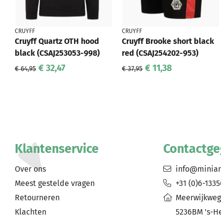
CRUYFF
CRUYFF
Cruyff Quartz OTH hood
Cruyff Brooke short black
black (CSAJ253053-998)
red (CSAJ254202-953)
€ 32,47
€ 11,38
€ 64,95
€ 37,95
Klantenservice
Contactg
Over ons
info@minia
Meest gestelde vragen
+31 (0)6-133
Retourneren
Meerwijkweg
Klachten
5236BM 's-H