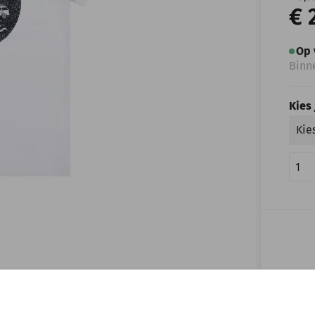
€ 
Op 
Binn
Kies