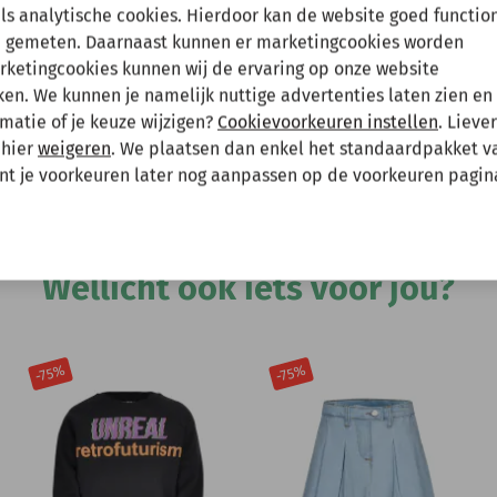
en tussenuit!
als analytische cookies. Hierdoor kan de website goed functio
 gemeten. Daarnaast kunnen er marketingcookies worden
arketingcookies kunnen wij de ervaring op onze website
 gewoon een bestelling plaatsen maar deze wordt dan maanda
Hee
n. We kunnen je namelijk nuttige advertenties laten zien en 
matie of je keuze wijzigen?
Cookievoorkeuren instellen
. Lieve
 mee te houden bij het plaatsen van je bestelling.
 hier
weigeren
. We plaatsen dan enkel het standaardpakket v
unt je voorkeuren later nog aanpassen op de voorkeuren pagin
Andere bekeken ook
Wellicht ook iets voor jou?
-75%
-75%