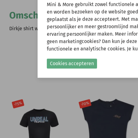
Wij zijn er ev
Mini & More gebruikt zowel functionele 
en worden bezoeken op de website goed
Omschrijving
geplaatst als je deze accepteert. Met m
Natuurlijk kun je wel
persoonlijker en meer gestroomlijnd make
verzonden.
Dirkje shirt white surf club (R50533)
ervaring persoonlijker maken. Meer infor
Gelieve hier rekening
geen marketingcookies? Dan kun je deze
functionele en analytische cookies. Je k
Shop nu!
Cookies accepteren
-70%
-75%