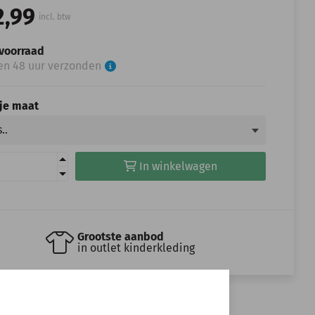
2,99
incl. btw
voorraad
en 48 uur verzonden
 je maat
In winkelwagen
Grootste aanbod
in outlet kinderkleding