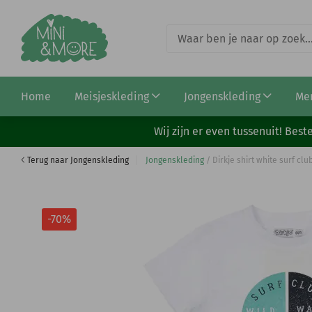
Cars Jeans jas Lisay mid grey
Home
Meisjeskleding
Jongenskleding
Me
€ 2,99
€ 9,99
Wij zijn er even tussenuit! Be
Terug naar Jongenskleding
Jongenskleding
/
Dirkje shirt white surf clu
-70%