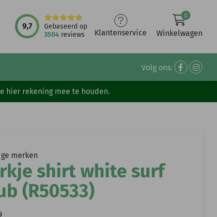
0
9,7
Gebaseerd op
Klantenservice
Winkelwagen
3504
reviews
Volg ons:
ve hier rekening mee te houden.
ige merken
rkje shirt white surf
ub (R50533)
9