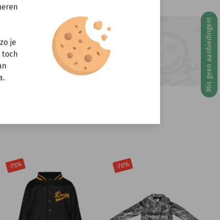
neren
Mis geen aanbiedingen!
g 10 augustus
ft u vragen?
zo je
r toch
Stuur een e-mail
info@miniandmore.nl
an
a.
-70%
-75%