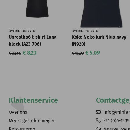
OVERIGE MERKEN
OVERIGE MERKEN
Unrealba6 t-shirt Lana
Koko Noko jurk Niua navy
black (A23-706)
(N920)
€ 8,23
€ 5,09
€ 32,95
€ 16,99
Klantenservice
Contactg
Over ons
info@minia
Meest gestelde vragen
+31 (0)6-133
Retourneren
Meerwijkweg