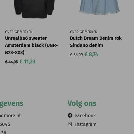
OVERIGE MERKEN
OVERIGE MERKEN
Unrealba6 sweater
Dutch Dream Denim rok
Amsterdam black (UNR-
Sindano denim
B23-803)
€ 8,74
€ 34,99
€ 11,23
€ 44,95
egevens
Volg ons
ndmore.nl
Facebook
56046
Instagram
 36