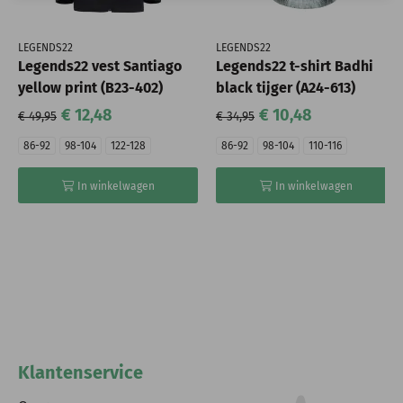
LEGENDS22
LEGENDS22
Legends22 vest Santiago
Legends22 t-shirt Badhi
yellow print (B23-402)
black tijger (A24-613)
€ 12,48
€ 10,48
€ 49,95
€ 34,95
86-92
98-104
122-128
86-92
98-104
110-116
In winkelwagen
In winkelwagen
Klantenservice