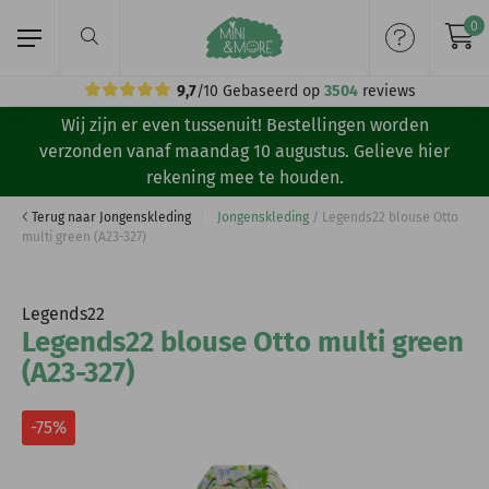
0
9,7
/10
Gebaseerd op
3504
reviews
Wij zijn er even tussenuit! Bestellingen worden
Home
verzonden vanaf maandag 10 augustus. Gelieve hier
rekening mee te houden.
Meisjeskleding
Terug naar Jongenskleding
Jongenskleding
/
Legends22 blouse Otto
multi green (A23-327)
Jongenskleding
Merken
Legends22
Legends22 blouse Otto multi green
Volg ons:
(A23-327)
-75%