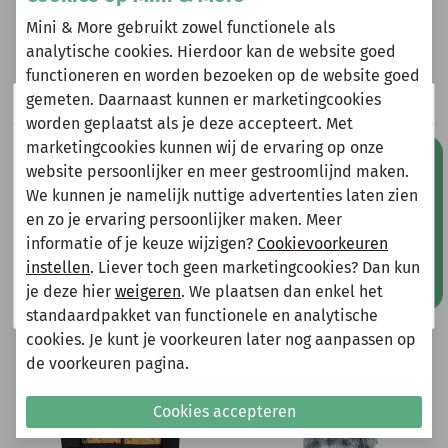
Mini & More gebruikt zowel functionele als
analytische cookies. Hierdoor kan de website goed
Heeft u vragen?
functioneren en worden bezoeken op de website goed
Stuur een e-mail
gemeten. Daarnaast kunnen er marketingcookies
Wij zijn er even tussenuit!
info@miniandmore.nl
worden geplaatst als je deze accepteert. Met
marketingcookies kunnen wij de ervaring op onze
Natuurlijk kun je wel gewoon een bestelling plaatsen
Mis geen aanbiedingen!
website persoonlijker en meer gestroomlijnd maken.
maar deze wordt dan maandag 10 augustus
We kunnen je namelijk nuttige advertenties laten zien
verzonden.
Andere bekeken ook
en zo je ervaring persoonlijker maken. Meer
Gelieve hier rekening mee te houden bij het plaatsen
Wellicht ook iets voor jou?
informatie of je keuze wijzigen?
Cookievoorkeuren
van je bestelling.
instellen
. Liever toch geen marketingcookies? Dan kun
-70%
-75%
je deze hier
weigeren
. We plaatsen dan enkel het
Shop nu!
standaardpakket van functionele en analytische
cookies. Je kunt je voorkeuren later nog aanpassen op
de voorkeuren pagina.
Cookies accepteren