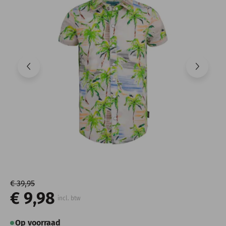
€ 39,95
€ 9,98
incl. btw
Op voorraad