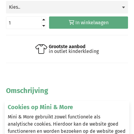
In winkelwagen
Grootste aanbod
in outlet kinderkleding
Omschrijving
Cookies op Mini & More
Heeft u vragen?
Mini & More gebruikt zowel functionele als
analytische cookies. Hierdoor kan de website goed
Stuur een e-mail
functioneren en worden bezoeken op de website goed
info@miniandmore.nl