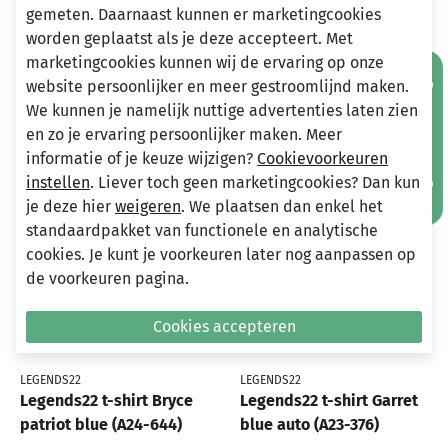
gemeten. Daarnaast kunnen er marketingcookies
worden geplaatst als je deze accepteert. Met
marketingcookies kunnen wij de ervaring op onze
Mis geen aanbiedingen!
Andere bekeken ook
website persoonlijker en meer gestroomlijnd maken.
Wellicht ook iets voor jou?
We kunnen je namelijk nuttige advertenties laten zien
en zo je ervaring persoonlijker maken. Meer
informatie of je keuze wijzigen?
Cookievoorkeuren
-70%
-75%
instellen
. Liever toch geen marketingcookies? Dan kun
je deze hier
weigeren
. We plaatsen dan enkel het
standaardpakket van functionele en analytische
cookies. Je kunt je voorkeuren later nog aanpassen op
de voorkeuren pagina.
Cookies accepteren
LEGENDS22
LEGENDS22
Legends22 t-shirt Bryce
Legends22 t-shirt Garret
patriot blue (A24-644)
blue auto (A23-376)