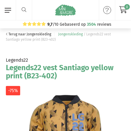
0
9,7
/10
Gebaseerd op
3504
reviews
Terug naar Jongenskleding
Jongenskleding
/
Legends22 vest
Home
Santiago yellow print (B23-402)
Meisjeskleding
Legends22
Legends22 vest Santiago yellow
Jongenskleding
print (B23-402)
Merken
-75%
Volg ons: