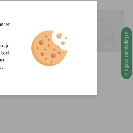
ft u vragen?
neren
Stuur een e-mail
Mis geen aanbiedingen!
info@miniandmore.nl
g 10 augustus
zo je
r toch
an
a.