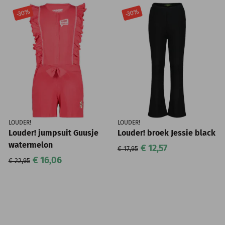
-30%
-30%
LOUDER!
LOUDER!
Louder! jumpsuit Guusje
Louder! broek Jessie black
watermelon
€ 12,57
€ 17,95
€ 16,06
€ 22,95