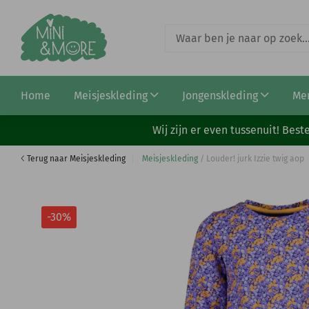
Louder! shirt Cato turquoise
Home
Meisjeskleding
Jongenskleding
Me
€ 14,66
€ 20,95
Wij zijn er even tussenuit! Be
Terug naar Meisjeskleding
Meisjeskleding
/
Louder! jurk Izzie twig aop
-30%