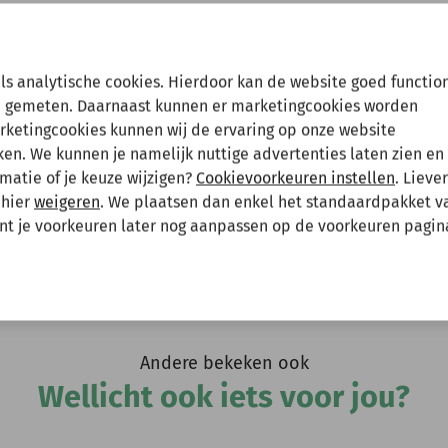
Hee
en tussenuit!
als analytische cookies. Hierdoor kan de website goed functio
 gemeten. Daarnaast kunnen er marketingcookies worden
arketingcookies kunnen wij de ervaring op onze website
 gewoon een bestelling plaatsen maar deze wordt dan maanda
n. We kunnen je namelijk nuttige advertenties laten zien en 
matie of je keuze wijzigen?
Cookievoorkeuren instellen
. Lieve
 mee te houden bij het plaatsen van je bestelling.
 hier
weigeren
. We plaatsen dan enkel het standaardpakket v
unt je voorkeuren later nog aanpassen op de voorkeuren pagin
evatten.
Andere bekeken ook
Wellicht ook iets voor jou?