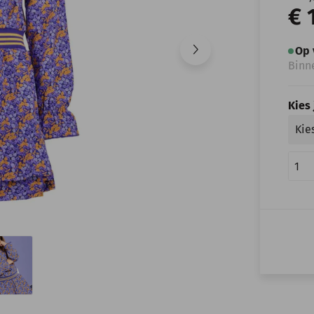
€ 
Op 
Binn
Kies