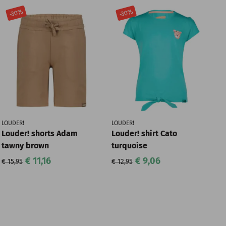
-30%
-30%
LOUDER!
LOUDER!
Louder! shorts Adam
Louder! shirt Cato
tawny brown
turquoise
€ 11,16
€ 9,06
€ 15,95
€ 12,95