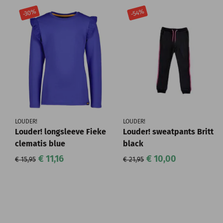
-30%
-54%
LOUDER!
LOUDER!
Louder! longsleeve Fieke
Louder! sweatpants Britt
clematis blue
black
€ 11,16
€ 10,00
€ 15,95
€ 21,95