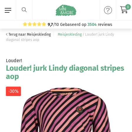
0
9,7
/10
Gebaseerd op
3504
reviews
Terug naar Meisjeskleding
Meisjeskleding
/
Louder! jurk Lindy
Home
diagonal stripes aop
Meisjeskleding
Louder!
Louder! jurk Lindy diagonal stripes
Jongenskleding
aop
Merken
-30%
Volg ons: