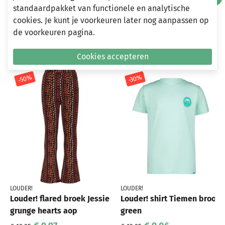
standaardpakket van functionele en analytische
cookies. Je kunt je voorkeuren later nog aanpassen op
de voorkeuren pagina.
Andere bekeken ook
Wellicht ook iets voor jou?
Cookies accepteren
-50%
-30%
LOUDER!
LOUDER!
Louder! flared broek Jessie
Louder! shirt Tiemen brook
grunge hearts aop
green