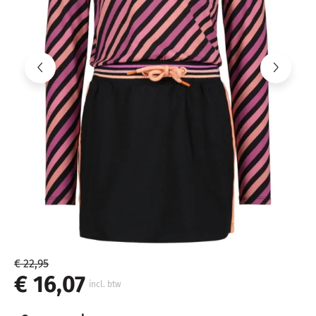
€ 22,95
€ 16,07
incl. btw