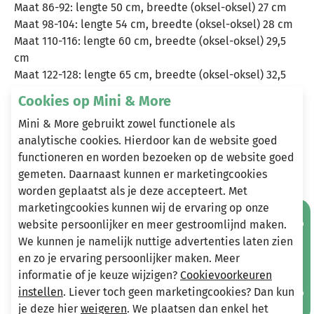
Maat 86-92: lengte 50 cm, breedte (oksel-oksel) 27 cm
Maat 98-104: lengte 54 cm, breedte (oksel-oksel) 28 cm
Maat 110-116: lengte 60 cm, breedte (oksel-oksel) 29,5
cm
Maat 122-128: lengte 65 cm, breedte (oksel-oksel) 32,5
cm
Cookies op Mini & More
Maat 134-140: lengte 71 cm, breedte (oksel-oksel) 35 cm
Mini & More gebruikt zowel functionele als
Maat 146-152: lengte 76 cm, breedte (oksel-oksel) 38,5
analytische cookies. Hierdoor kan de website goed
cm
functioneren en worden bezoeken op de website goed
Maat 158-164: lengte 81 cm, breedte (oksel-oksel) 41,5
gemeten. Daarnaast kunnen er marketingcookies
cm
worden geplaatst als je deze accepteert. Met
Deze afmetingen kunnen uiteraard een kleine afwijking
marketingcookies kunnen wij de ervaring op onze
bevatten.
Mis geen aanbiedingen!
website persoonlijker en meer gestroomlijnd maken.
We kunnen je namelijk nuttige advertenties laten zien
en zo je ervaring persoonlijker maken. Meer
Heeft u vragen?
informatie of je keuze wijzigen?
Cookievoorkeuren
instellen
. Liever toch geen marketingcookies? Dan kun
Stuur een e-mail
je deze hier
info@miniandmore.nl
weigeren
. We plaatsen dan enkel het