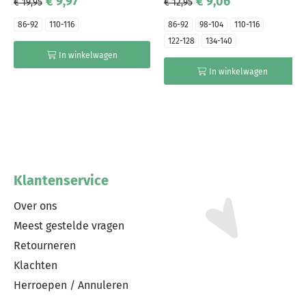
€ 9,97
€ 9,06
€ 19,95
€ 12,95
86-92
110-116
86-92
98-104
110-116
122-128
134-140
In winkelwagen
In winkelwagen
Klantenservice
Over ons
Meest gestelde vragen
Retourneren
Klachten
Herroepen / Annuleren