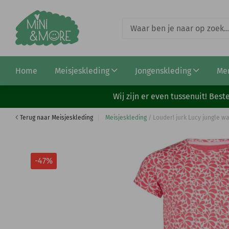
Louder! shirt Nora white
Home
Meisjeskleding
Jongenskleding
Me
€ 7,95
€ 14,95
Wij zijn er even tussenuit! Be
Terug naar Meisjeskleding
Meisjeskleding
/
Louder! jurk Lucy jungle w
-47%