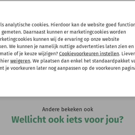
Hee
en tussenuit!
als analytische cookies. Hierdoor kan de website goed functio
 gemeten. Daarnaast kunnen er marketingcookies worden
arketingcookies kunnen wij de ervaring op onze website
 gewoon een bestelling plaatsen maar deze wordt dan maanda
n. We kunnen je namelijk nuttige advertenties laten zien en 
matie of je keuze wijzigen?
Cookievoorkeuren instellen
. Lieve
 mee te houden bij het plaatsen van je bestelling.
 hier
weigeren
. We plaatsen dan enkel het standaardpakket v
unt je voorkeuren later nog aanpassen op de voorkeuren pagin
evatten.
Andere bekeken ook
Wellicht ook iets voor jou?