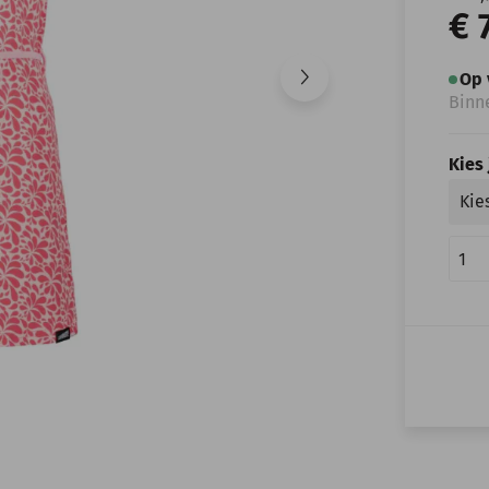
€ 
Op 
Binn
Kies