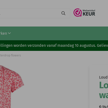
rken
stellingen worden verzonden vanaf maandag 10 augustus. Gelie
aterdrop flowers
Loud
Lo
w
€ 14,