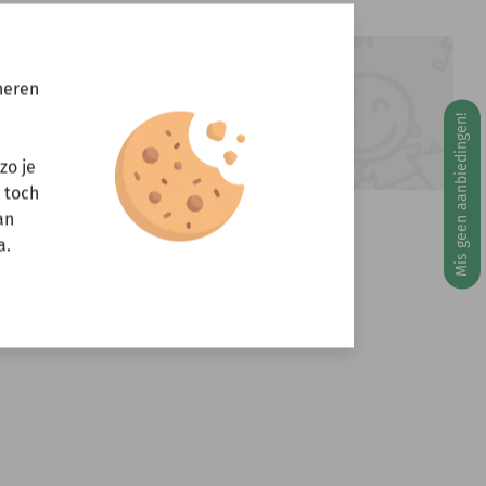
ft u vragen?
neren
Stuur een e-mail
Mis geen aanbiedingen!
info@miniandmore.nl
g 10 augustus
zo je
r toch
an
a.