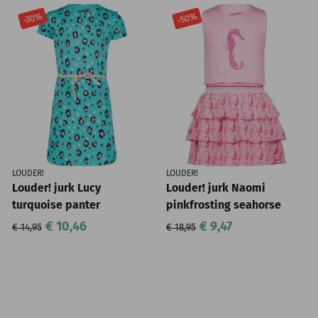
-50%
-30%
LOUDER!
LOUDER!
Louder! jurk Lucy
Louder! jurk Naomi
turquoise panter
pinkfrosting seahorse
€ 10,46
€ 9,47
€ 14,95
€ 18,95