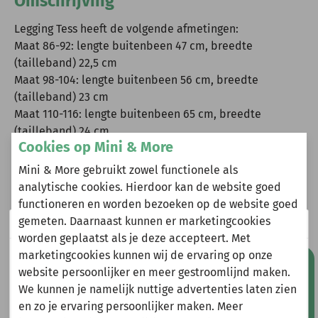
Omschrijving
Legging Tess heeft de volgende afmetingen:
Maat 86-92: lengte buitenbeen 47 cm, breedte
(tailleband) 22,5 cm
Maat 98-104: lengte buitenbeen 56 cm, breedte
(tailleband) 23 cm
Maat 110-116: lengte buitenbeen 65 cm, breedte
(tailleband) 24 cm
Cookies op Mini & More
Maat 122-128: lengte buitenbeen 74 cm, breedte
(tailleband) 25 cm
Mini & More gebruikt zowel functionele als
Maat 134-140: lengte buitenbeen 83 cm, breedte
analytische cookies. Hierdoor kan de website goed
(tailleband) 25,5 cm
functioneren en worden bezoeken op de website goed
Maat 146-152: lengte buitenbeen 89 cm, breedte
gemeten. Daarnaast kunnen er marketingcookies
Wij zijn er even tussenuit!
(tailleband) 26,5 cm
worden geplaatst als je deze accepteert. Met
Maat 158-164: lengte buitenbeen 97 cm, breedte
marketingcookies kunnen wij de ervaring op onze
Natuurlijk kun je wel gewoon een bestelling plaatsen
Mis geen aanbiedingen!
(tailleband) 27 cm
website persoonlijker en meer gestroomlijnd maken.
maar deze wordt dan maandag 10 augustus
Deze afmetingen kunnen uiteraard een kleine afwijking
We kunnen je namelijk nuttige advertenties laten zien
verzonden.
bevatten.
en zo je ervaring persoonlijker maken. Meer
Gelieve hier rekening mee te houden bij het plaatsen