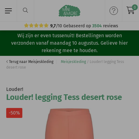
0
9,7
/10
Gebaseerd op
3504
reviews
Wij zijn er even tussenuit! Bestellingen worden
Home
verzonden vanaf maandag 10 augustus. Gelieve hier
rekening mee te houden.
Meisjeskleding
Terug naar Meisjeskleding
Meisjeskleding
/
Louder! legging Tess
desert rose
Jongenskleding
Merken
Louder!
Louder! legging Tess desert rose
Volg ons:
-50%