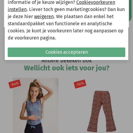
informatie of je keuze wijzigen?
Cookievoorkeuren
van je bestelling.
instellen
. Liever toch geen marketingcookies? Dan kun
je deze hier
weigeren
. We plaatsen dan enkel het
Shop nu!
Heeft u vragen?
standaardpakket van functionele en analytische
Stuur een e-mail
cookies. Je kunt je voorkeuren later nog aanpassen op
info@miniandmore.nl
de voorkeuren pagina.
Cookies accepteren
Andere bekeken ook
Wellicht ook iets voor jou?
-64%
-50%