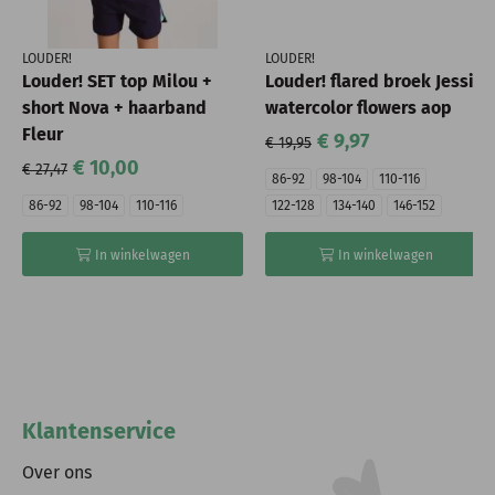
LOUDER!
LOUDER!
Louder! SET top Milou +
Louder! flared broek Jessie
short Nova + haarband
watercolor flowers aop
Fleur
€ 9,97
€ 19,95
€ 10,00
€ 27,47
86-92
98-104
110-116
86-92
98-104
110-116
122-128
134-140
146-152
In winkelwagen
In winkelwagen
Klantenservice
Over ons