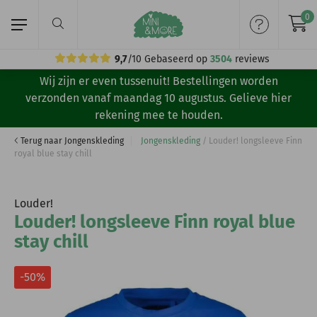
0
9,7
/10
Gebaseerd op
3504
reviews
Wij zijn er even tussenuit! Bestellingen worden
Home
verzonden vanaf maandag 10 augustus. Gelieve hier
rekening mee te houden.
Meisjeskleding
Terug naar Jongenskleding
Jongenskleding
/
Louder! longsleeve Finn
royal blue stay chill
Jongenskleding
Merken
Louder!
Louder! longsleeve Finn royal blue
Volg ons:
stay chill
-50%