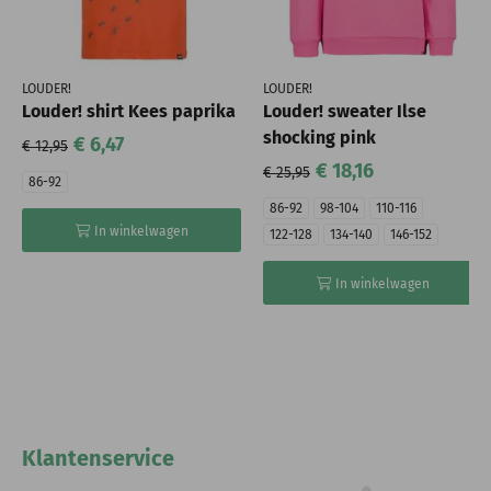
LOUDER!
LOUDER!
Louder! shirt Kees paprika
Louder! sweater Ilse
shocking pink
€ 6,47
€ 12,95
€ 18,16
€ 25,95
86-92
86-92
98-104
110-116
In winkelwagen
122-128
134-140
146-152
In winkelwagen
Klantenservice