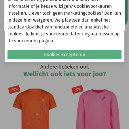
Mis geen aanbiedingen!
Gelieve hier rekening mee te houden bij het plaatsen
bevatten.
informatie of je keuze wijzigen?
Cookievoorkeuren
van je bestelling.
instellen
. Liever toch geen marketingcookies? Dan kun
je deze hier
weigeren
. We plaatsen dan enkel het
Shop nu!
Heeft u vragen?
standaardpakket van functionele en analytische
cookies. Je kunt je voorkeuren later nog aanpassen op
Stuur een e-mail
de voorkeuren pagina.
info@miniandmore.nl
Cookies accepteren
Andere bekeken ook
Wellicht ook iets voor jou?
-50%
-30%