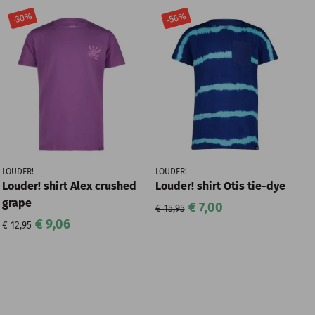
-56%
-30%
LOUDER!
LOUDER!
Louder! shirt Alex crushed
Louder! shirt Otis tie-dye
grape
€ 7,00
€ 15,95
€ 9,06
€ 12,95