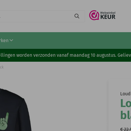
rken
stellingen worden verzonden vanaf maandag 10 augustus. Gelie
ack
Loud
Lo
b
€ 22,