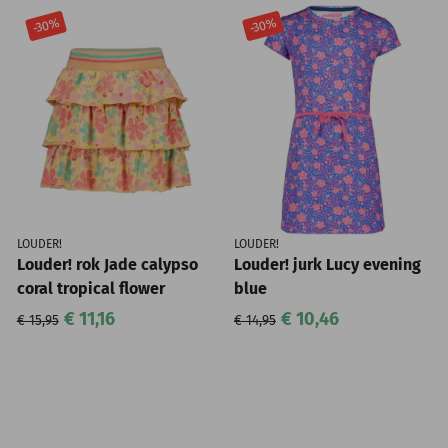
-30%
-30%
LOUDER!
LOUDER!
Louder! rok Jade calypso
Louder! jurk Lucy evening
coral tropical flower
blue
€ 11,16
€ 10,46
€ 15,95
€ 14,95