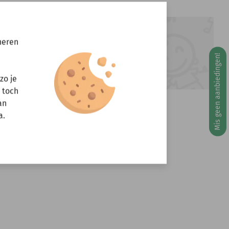
ft u vragen?
neren
Stuur een e-mail
Mis geen aanbiedingen!
info@miniandmore.nl
g 10 augustus
zo je
r toch
an
a.