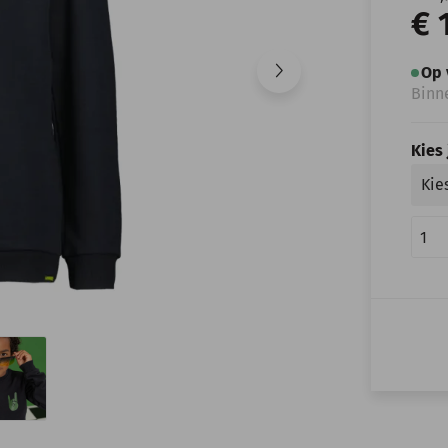
€ 
Op 
Binn
Kies