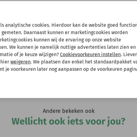
Hee
en tussenuit!
als analytische cookies. Hierdoor kan de website goed functio
aan. Sweater heeft de volgende afmetingen:
 gemeten. Daarnaast kunnen er marketingcookies worden
mouwlengte 35 cm
arketingcookies kunnen wij de ervaring op onze website
 gewoon een bestelling plaatsen maar deze wordt dan maanda
 mouwlengte 39 cm
n. We kunnen je namelijk nuttige advertenties laten zien en 
, mouwlengte 44 cm
matie of je keuze wijzigen?
Cookievoorkeuren instellen
. Lieve
 mee te houden bij het plaatsen van je bestelling.
, mouwlengte 48 cm
 hier
weigeren
. We plaatsen dan enkel het standaardpakket v
, mouwlengte 52 cm
unt je voorkeuren later nog aanpassen op de voorkeuren pagin
, mouwlengte 57 cm
, mouwlengte 63 cm
evatten.
Andere bekeken ook
Wellicht ook iets voor jou?