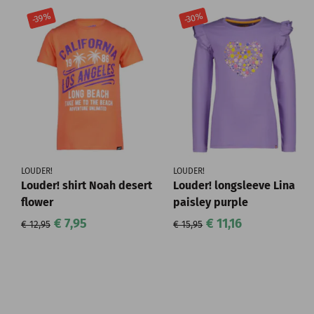
-39%
-30%
LOUDER!
LOUDER!
Louder! shirt Noah desert
Louder! longsleeve Lina
flower
paisley purple
€ 7,95
€ 11,16
€ 12,95
€ 15,95