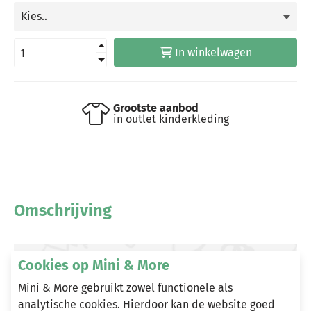
In winkelwagen
Grootste aanbod
in outlet kinderkleding
Omschrijving
Cookies op Mini & More
Heeft u vragen?
Mini & More gebruikt zowel functionele als
Stuur een e-mail
analytische cookies. Hierdoor kan de website goed
info@miniandmore.nl