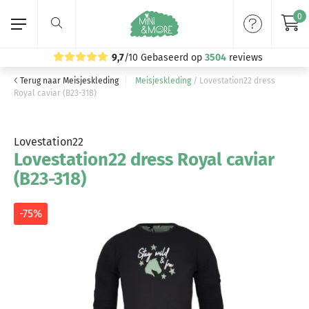
0
9,7
/10
Gebaseerd op
3504
reviews
Terug naar Meisjeskleding
Meisjeskleding
/
Lovestation22 dress
Home
Royal caviar (B23-318)
Meisjeskleding
Lovestation22
Lovestation22 dress Royal caviar
Jongenskleding
(B23-318)
Merken
-75%
Volg ons: