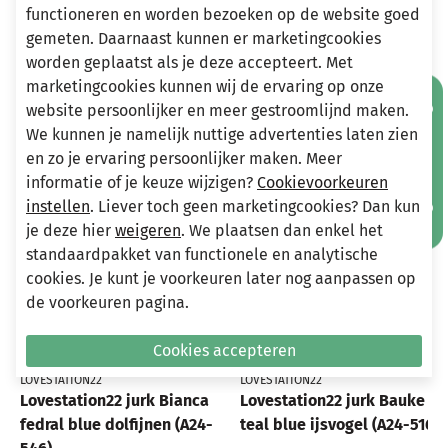
functioneren en worden bezoeken op de website goed
gemeten. Daarnaast kunnen er marketingcookies
worden geplaatst als je deze accepteert. Met
Andere bekeken ook
marketingcookies kunnen wij de ervaring op onze
Mis geen aanbiedingen!
Wellicht ook iets voor jou?
website persoonlijker en meer gestroomlijnd maken.
We kunnen je namelijk nuttige advertenties laten zien
en zo je ervaring persoonlijker maken. Meer
-70%
-70%
informatie of je keuze wijzigen?
Cookievoorkeuren
instellen
. Liever toch geen marketingcookies? Dan kun
je deze hier
weigeren
. We plaatsen dan enkel het
standaardpakket van functionele en analytische
cookies. Je kunt je voorkeuren later nog aanpassen op
de voorkeuren pagina.
Cookies accepteren
LOVESTATION22
LOVESTATION22
Lovestation22 jurk Bianca
Lovestation22 jurk Bauke
fedral blue dolfijnen (A24-
teal blue ijsvogel (A24-516)