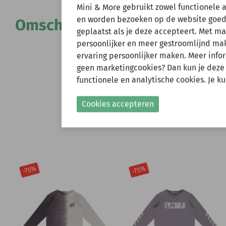
Wij zijn er ev
Mini & More gebruikt zowel functionele 
en worden bezoeken op de website goed
Omschrijving
geplaatst als je deze accepteert. Met m
Natuurlijk kun je wel
persoonlijker en meer gestroomlijnd make
verzonden.
ervaring persoonlijker maken. Meer infor
Gelieve hier rekening
geen marketingcookies? Dan kun je deze
functionele en analytische cookies. Je k
Shop nu!
Cookies accepteren
-75%
-75%