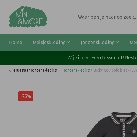
Lucky No.7 sweater castor gray (LBW23SW007)
Home
Meisjeskleding
Jongenskleding
Me
€ 9,48
€ 37,95
Wij zijn er even tussenuit! Be
Terug naar Jongenskleding
Jongenskleding
/
Lucky No.7 polo black (L
-75%