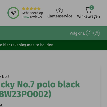
0
9,7
Gebaseerd op
Klantenservice
Winkelwagen
3504
reviews
Volg ons:
ve hier rekening mee te houden.
y No.7
cky No.7 polo black
LBW23PO002)
95