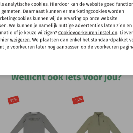
en tussenuit!
als analytische cookies. Hierdoor kan de website goed functio
 gemeten. Daarnaast kunnen er marketingcookies worden
arketingcookies kunnen wij de ervaring op onze website
 gewoon een bestelling plaatsen maar deze wordt dan maanda
Hee
n. We kunnen je namelijk nuttige advertenties laten zien en 
matie of je keuze wijzigen?
Cookievoorkeuren instellen
. Lieve
 mee te houden bij het plaatsen van je bestelling.
 hier
weigeren
. We plaatsen dan enkel het standaardpakket v
unt je voorkeuren later nog aanpassen op de voorkeuren pagin
Andere bekeken ook
Wellicht ook iets voor jou?
-75%
-75%