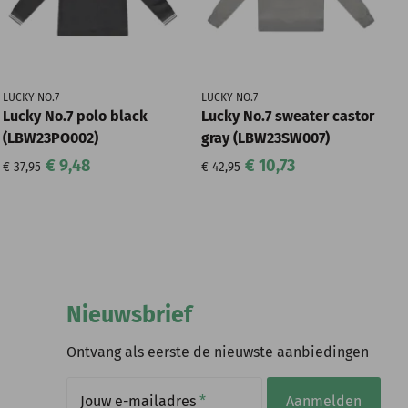
LUCKY NO.7
LUCKY NO.7
Lucky No.7 polo black
Lucky No.7 sweater castor
(LBW23PO002)
gray (LBW23SW007)
€ 9,48
€ 10,73
€ 37,95
€ 42,95
Nieuwsbrief
Ontvang als eerste de nieuwste aanbiedingen
Jouw e-mailadres
*
Aanmelden