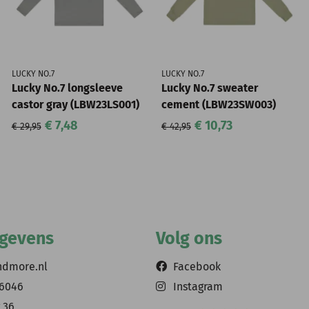
LUCKY NO.7
LUCKY NO.7
Lucky No.7 longsleeve
Lucky No.7 sweater
castor gray (LBW23LS001)
cement (LBW23SW003)
€ 7,48
€ 10,73
€ 29,95
€ 42,95
egevens
Volg ons
ndmore.nl
Facebook
56046
Instagram
 36