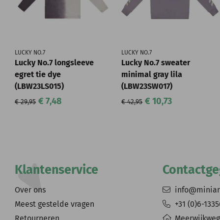
LUCKY NO.7
LUCKY NO.7
Lucky No.7 longsleeve
Lucky No.7 sweater
egret tie dye
minimal gray lila
(LBW23LS015)
(LBW23SW017)
€ 7,48
€ 10,73
€ 29,95
€ 42,95
Klantenservice
Contactg
Over ons
info@minia
Meest gestelde vragen
+31 (0)6-133
Retourneren
Meerwijkweg