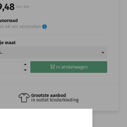
9,48
incl. btw
voorraad
en 48 uur verzonden
 je maat
In winkelwagen
Grootste aanbod
in outlet kinderkleding