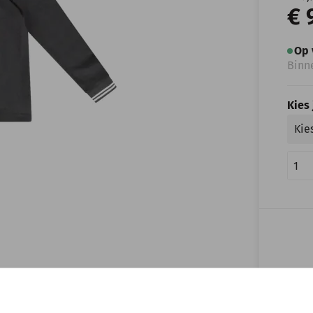
€ 
Op 
Binn
Kies