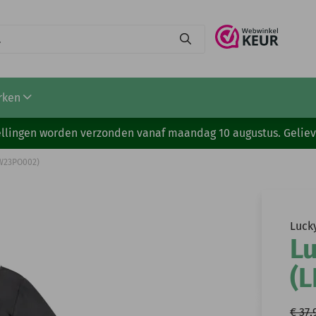
rken
stellingen worden verzonden vanaf maandag 10 augustus. Gelie
BW23PO002)
Luck
Lu
(
€ 37,