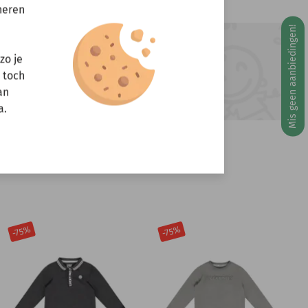
neren
Mis geen aanbiedingen!
g 10 augustus
ft u vragen?
zo je
r toch
Stuur een e-mail
info@miniandmore.nl
an
a.
-75%
-75%