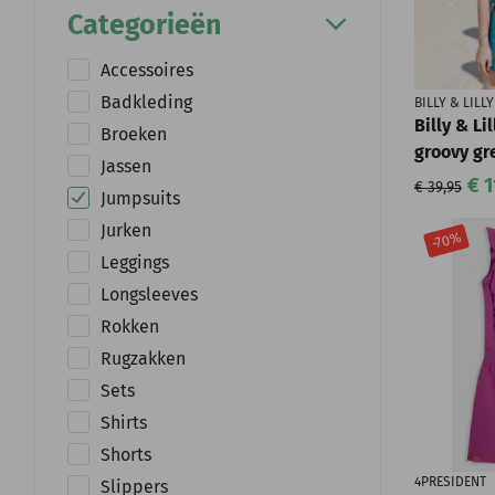
Categorieën
Accessoires
Badkleding
BILLY & LILLY
Billy & Li
Broeken
groovy gr
Jassen
€ 1
€ 39,95
Jumpsuits
Jurken
-70%
Leggings
Longsleeves
Rokken
Rugzakken
Sets
Shirts
Shorts
4PRESIDENT
Slippers