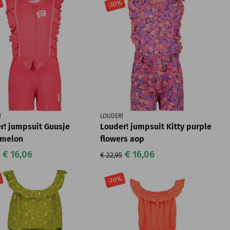
%
-30%
!
LOUDER!
r! jumpsuit Guusje
Louder! jumpsuit Kitty purple
rmelon
flowers aop
€ 16,06
€ 16,06
€ 22,95
%
-70%