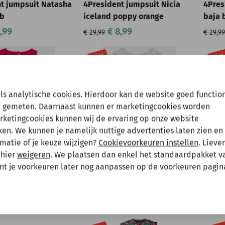
t jumpsuit Natasha
4President jumpsuit Nicia
4Pres
rb
iceland poppy orange
baja 
,99
€ 8,99
€ 29,99
€ 29,99
-70%
-70
en tussenuit!
als analytische cookies. Hierdoor kan de website goed functio
 gemeten. Daarnaast kunnen er marketingcookies worden
arketingcookies kunnen wij de ervaring op onze website
 gewoon een bestelling plaatsen maar deze wordt dan maanda
n. We kunnen je namelijk nuttige advertenties laten zien en 
matie of je keuze wijzigen?
Cookievoorkeuren instellen
. Lieve
 mee te houden bij het plaatsen van je bestelling.
 hier
weigeren
. We plaatsen dan enkel het standaardpakket v
unt je voorkeuren later nog aanpassen op de voorkeuren pagin
4PRESIDENT
4PRESI
t jumpsuit Rita
4President jumpsuit Nani tie
4Pres
fuchsia
dye white
WD ye
,99
€ 7,49
€ 24,99
€ 29,99