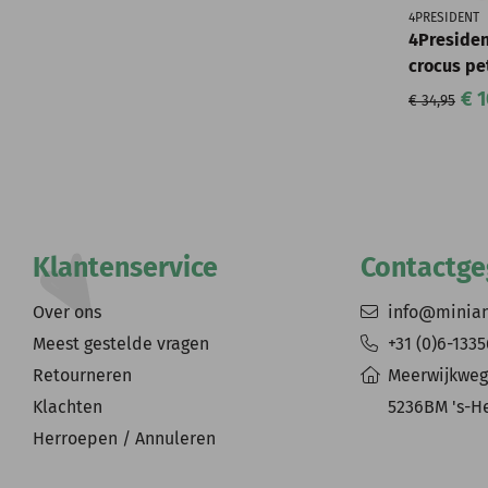
4PRESIDENT
4Presiden
crocus pe
€ 1
€ 34,95
Klantenservice
Contactg
Over ons
info@minia
Meest gestelde vragen
+31 (0)6-133
Retourneren
Meerwijkweg
Klachten
5236BM 's-H
Herroepen / Annuleren