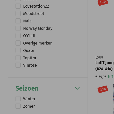
-70%
Lovestation22
Moodstreet
Nais
No Way Monday
O'Chill
Overige merken
Quapi
Topitm
LOFFF
Lofff jump
Vinrose
(A24-414)
€ 1
€ 59,95
Seizoen
-30%
Winter
Zomer