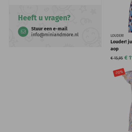
Heeft u vragen?
Stuur een e-mail
info@miniandmore.nl
LOUDER!
Louder! j
aop
€ 1
€ 15,95
-70%