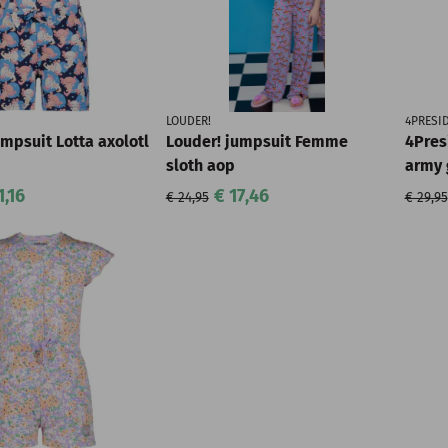
LOUDER!
4PRESI
umpsuit Lotta axolotl
Louder! jumpsuit Femme
4Pres
sloth aop
army 
1,16
€ 17,46
€ 24,95
€ 29,95