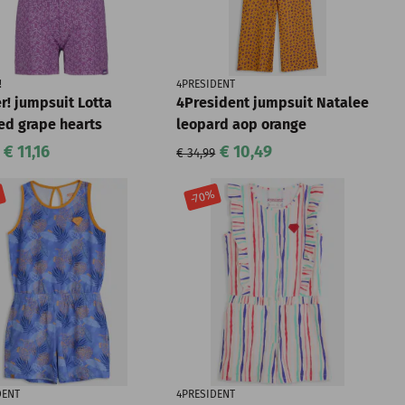
!
4PRESIDENT
r! jumpsuit Lotta
4President jumpsuit Natalee
ed grape hearts
leopard aop orange
€ 11,16
€ 10,49
€ 34,99
%
-70%
DENT
4PRESIDENT