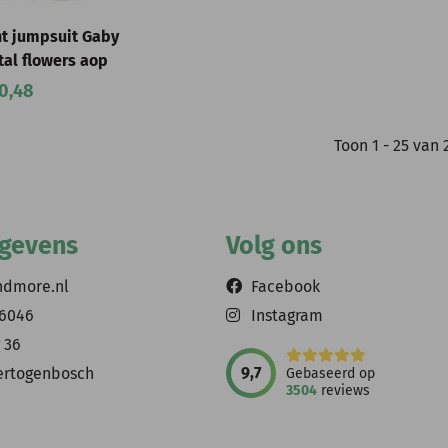
t jumpsuit Gaby
tal flowers aop
0,48
Toon
1
-
25
van
egevens
Volg ons
ndmore.nl
Facebook
56046
Instagram
 36
9,7
ertogenbosch
Gebaseerd op
3504
reviews