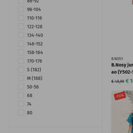
86-92
98-104
110-116
122-128
134-140
146-152
158-164
B.NOSY
170-176
B.Nosy ju
S (182)
ao (Y502-
M (188)
€ 1
€ 49,99
50-56
-70%
68
74
80