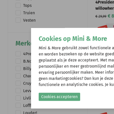
4Presiden
Tops
willowhe
Truien
€ 8
€ 29,99
Vesten
-70%
Cookies op Mini & More
Merken
Wij zijn er ev
Mini & More gebruikt zowel functionele 
4President
en worden bezoeken op de website goed
geplaatst als je deze accepteert. Met m
B.Nosy
Natuurlijk kun je wel
persoonlijker en meer gestroomlijnd make
verzonden.
Billy & Lilly
ervaring persoonlijker maken. Meer infor
Gelieve hier rekening
Chaos and Order
geen marketingcookies? Dan kun je deze
Cruyff
functionele en analytische cookies. Je k
4PRESIDENT
Shop nu!
4Presiden
Levv
barberry 
Cookies accepteren
Livlig
€ 8
€ 29,99
Lofff
Louder!