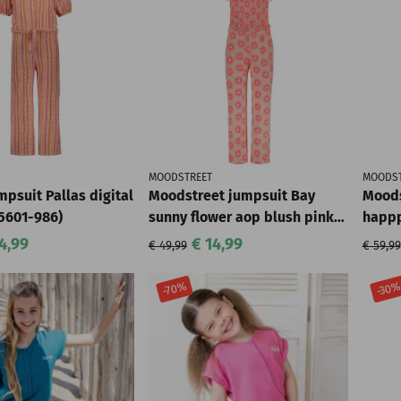
MOODSTREET
MOODST
mpsuit Pallas digital
Moodstreet jumpsuit Bay
Moods
5601-986)
sunny flower aop blush pink
happp
(M502-5604-210)
denim
4,99
€ 14,99
€ 49,99
€ 59,99
-70%
-30