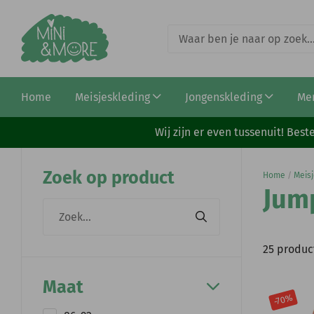
Home
Meisjeskleding
Jongenskleding
Me
Wij zijn er even tussenuit! Be
Zoek op product
Home
/
Meisj
Jum
25 produc
Maat
-70%