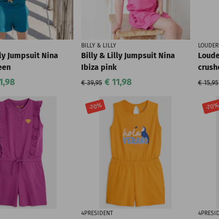
BILLY & LILLY
LOUDER
lly Jumpsuit Nina
Billy & Lilly Jumpsuit Nina
Loude
een
Ibiza pink
crush
1,98
€ 11,98
€ 39,95
€ 15,95
-70%
-70
4PRESIDENT
4PRESI