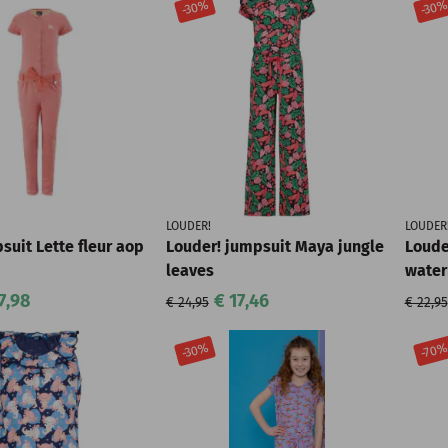
-30%
-30
LOUDER!
LOUDER
suit Lette fleur aop
Louder! jumpsuit Maya jungle
Loude
leaves
wate
7,98
€ 17,46
€ 24,95
€ 22,95
-30%
-70