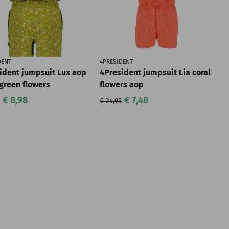
DENT
4PRESIDENT
ident jumpsuit Lux aop
4President jumpsuit Lia coral
green flowers
flowers aop
€ 8,98
€ 7,48
€ 24,95