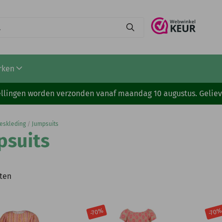
rken
stellingen worden verzonden vanaf maandag 10 augustus. Gelie
eskleding
/
Jumpsuits
psuits
ten
-70%
-70