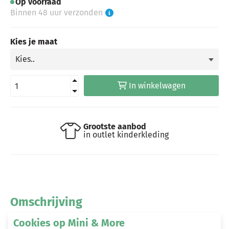
Op voorraad
Binnen 48 uur verzonden
Kies je maat
In winkelwagen
Grootste aanbod
in outlet kinderkleding
Omschrijving
Cookies op Mini & More
Moodstreet jurk Day rust (M408-5803-480)