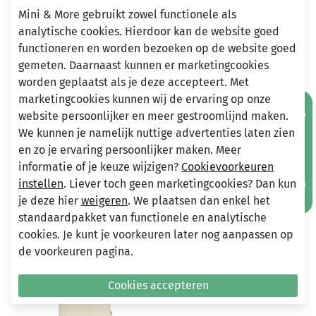
Mini & More gebruikt zowel functionele als
analytische cookies. Hierdoor kan de website goed
functioneren en worden bezoeken op de website goed
Heeft u vragen?
gemeten. Daarnaast kunnen er marketingcookies
Stuur een e-mail
worden geplaatst als je deze accepteert. Met
info@miniandmore.nl
marketingcookies kunnen wij de ervaring op onze
Mis geen aanbiedingen!
website persoonlijker en meer gestroomlijnd maken.
We kunnen je namelijk nuttige advertenties laten zien
en zo je ervaring persoonlijker maken. Meer
Andere bekeken ook
Wellicht ook iets voor jou?
informatie of je keuze wijzigen?
Cookievoorkeuren
instellen
. Liever toch geen marketingcookies? Dan kun
je deze hier
weigeren
. We plaatsen dan enkel het
-70%
-70%
standaardpakket van functionele en analytische
cookies. Je kunt je voorkeuren later nog aanpassen op
de voorkeuren pagina.
Cookies accepteren