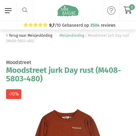
0
9,7
/10
Gebaseerd op
3504
reviews
Terug naar Meisjeskleding
Meisjeskleding
/
Moodstreet jurk Day rust
Home
(M408-5803-480)
Meisjeskleding
Moodstreet
Moodstreet jurk Day rust (M408-
Jongenskleding
5803-480)
Merken
-70%
Volg ons: