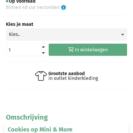
Op voorraad
Binnen 48 uur verzonden
Kies je maat
In winkelwagen
Grootste aanbod
in outlet kinderkleding
Omschrijving
Cookies op Mini & More
60% katoen en 40% polyester