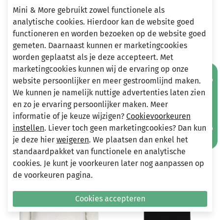
Mini & More gebruikt zowel functionele als
analytische cookies. Hierdoor kan de website goed
functioneren en worden bezoeken op de website goed
Heeft u vragen?
gemeten. Daarnaast kunnen er marketingcookies
Stuur een e-mail
worden geplaatst als je deze accepteert. Met
info@miniandmore.nl
marketingcookies kunnen wij de ervaring op onze
Mis geen aanbiedingen!
website persoonlijker en meer gestroomlijnd maken.
We kunnen je namelijk nuttige advertenties laten zien
en zo je ervaring persoonlijker maken. Meer
Andere bekeken ook
Wellicht ook iets voor jou?
informatie of je keuze wijzigen?
Cookievoorkeuren
instellen
. Liever toch geen marketingcookies? Dan kun
je deze hier
weigeren
. We plaatsen dan enkel het
-50%
-50%
standaardpakket van functionele en analytische
cookies. Je kunt je voorkeuren later nog aanpassen op
de voorkeuren pagina.
Cookies accepteren