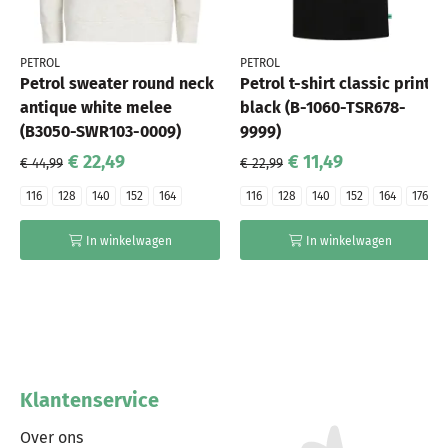
PETROL
PETROL
Petrol sweater round neck
Petrol t-shirt classic print
antique white melee
black (B-1060-TSR678-
(B3050-SWR103-0009)
9999)
€ 22,49
€ 11,49
€ 44,99
€ 22,99
116
128
140
152
164
116
128
140
152
164
176
In winkelwagen
In winkelwagen
Klantenservice
Over ons