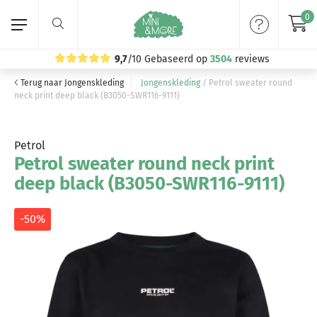
0
9,7
/10
Gebaseerd op
3504
reviews
Terug naar Jongenskleding
Jongenskleding
/
Petrol sweater round
Home
neck print deep black (B3050-SWR116-9111)
Meisjeskleding
Petrol
Petrol sweater round neck print
Jongenskleding
deep black (B3050-SWR116-9111)
Merken
-50%
Volg ons: