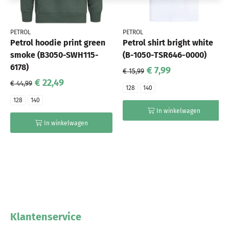
PETROL
PETROL
Petrol hoodie print green
Petrol shirt bright white
smoke (B3050-SWH115-
(B-1050-TSR646-0000)
6178)
€ 7,99
€ 15,99
€ 22,49
€ 44,99
128
140
128
140
In winkelwagen
In winkelwagen
Klantenservice