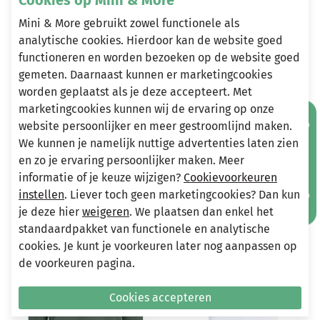
Mini & More gebruikt zowel functionele als
analytische cookies. Hierdoor kan de website goed
Heeft u vragen?
functioneren en worden bezoeken op de website goed
gemeten. Daarnaast kunnen er marketingcookies
Stuur een e-mail
worden geplaatst als je deze accepteert. Met
info@miniandmore.nl
marketingcookies kunnen wij de ervaring op onze
Mis geen aanbiedingen!
website persoonlijker en meer gestroomlijnd maken.
We kunnen je namelijk nuttige advertenties laten zien
Andere bekeken ook
en zo je ervaring persoonlijker maken. Meer
Wellicht ook iets voor jou?
informatie of je keuze wijzigen?
Cookievoorkeuren
instellen
. Liever toch geen marketingcookies? Dan kun
-50%
-50%
je deze hier
weigeren
. We plaatsen dan enkel het
standaardpakket van functionele en analytische
cookies. Je kunt je voorkeuren later nog aanpassen op
de voorkeuren pagina.
Cookies accepteren