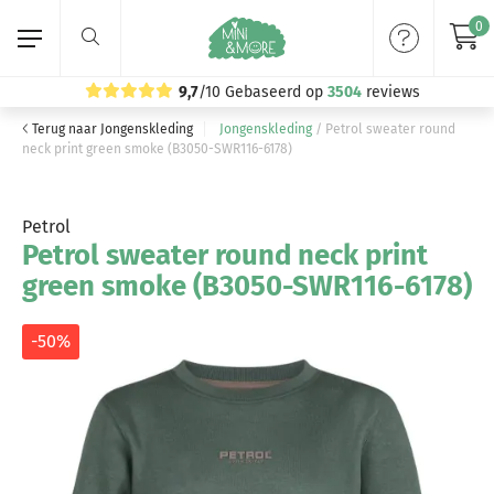
0
9,7
/10
Gebaseerd op
3504
reviews
Terug naar Jongenskleding
Jongenskleding
/
Petrol sweater round
Home
neck print green smoke (B3050-SWR116-6178)
Meisjeskleding
Petrol
Petrol sweater round neck print
Jongenskleding
green smoke (B3050-SWR116-6178)
Merken
-50%
Volg ons: