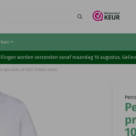
rken
stellingen worden verzonden vanaf maandag 10 augustus. Gelie
nt bright white (B-1050-TSR683-0000)
Petro
Pe
pr
1