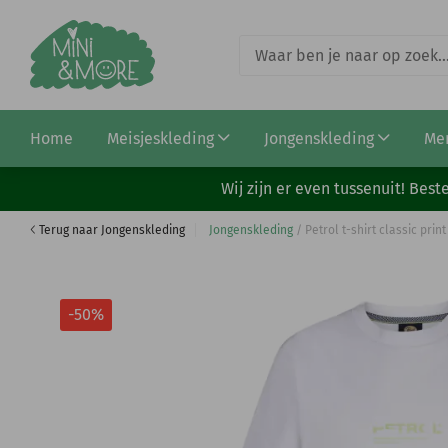
Petrol shirt acid yellow (B-1050-TSR682-1107)
Home
Meisjeskleding
Jongenskleding
Me
€ 12,99
€ 25,99
Wij zijn er even tussenuit! Be
Terug naar Jongenskleding
Jongenskleding
/
Petrol t-shirt classic pri
-50%