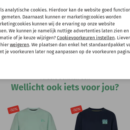
en tussenuit!
als analytische cookies. Hierdoor kan de website goed functio
 gemeten. Daarnaast kunnen er marketingcookies worden
arketingcookies kunnen wij de ervaring op onze website
 gewoon een bestelling plaatsen maar deze wordt dan maanda
n. We kunnen je namelijk nuttige advertenties laten zien en 
Hee
matie of je keuze wijzigen?
Cookievoorkeuren instellen
. Lieve
 mee te houden bij het plaatsen van je bestelling.
 hier
weigeren
. We plaatsen dan enkel het standaardpakket v
unt je voorkeuren later nog aanpassen op de voorkeuren pagin
Andere bekeken ook
Wellicht ook iets voor jou?
-50%
-50%