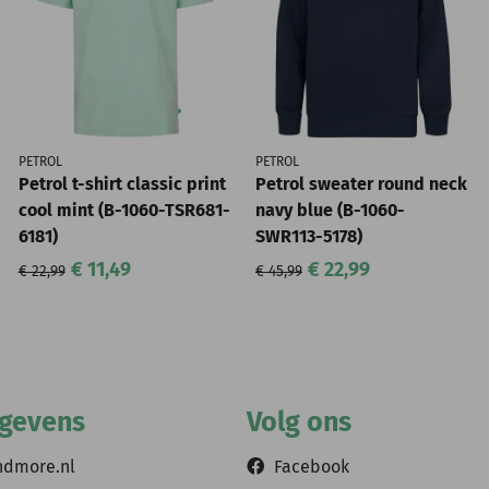
PETROL
PETROL
Petrol t-shirt classic print
Petrol sweater round neck
cool mint (B-1060-TSR681-
navy blue (B-1060-
6181)
SWR113-5178)
€ 11,49
€ 22,99
€ 22,99
€ 45,99
egevens
Volg ons
ndmore.nl
Facebook