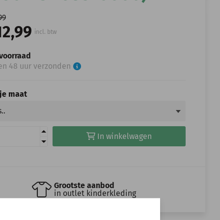
99
12,99
incl. btw
voorraad
en 48 uur verzonden
 je maat
In winkelwagen
Grootste aanbod
in outlet kinderkleding