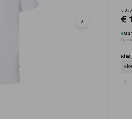
€ 25,
€ 
Op 
Binn
Kies