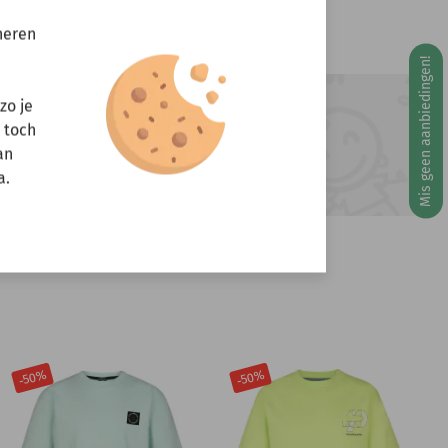
neren
Mis geen aanbiedingen!
g 10 augustus
zo je
ft u vragen?
r toch
Stuur een e-mail
an
info@miniandmore.nl
a.
-50%
-50%