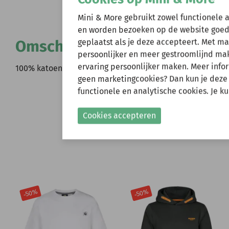
Wij zijn er ev
Mini & More gebruikt zowel functionele 
en worden bezoeken op de website goed
Omschrijving
geplaatst als je deze accepteert. Met m
Natuurlijk kun je wel
persoonlijker en meer gestroomlijnd make
verzonden.
ervaring persoonlijker maken. Meer infor
100% katoen
Gelieve hier rekening
geen marketingcookies? Dan kun je deze
functionele en analytische cookies. Je k
Shop nu!
Cookies accepteren
-50%
-50%