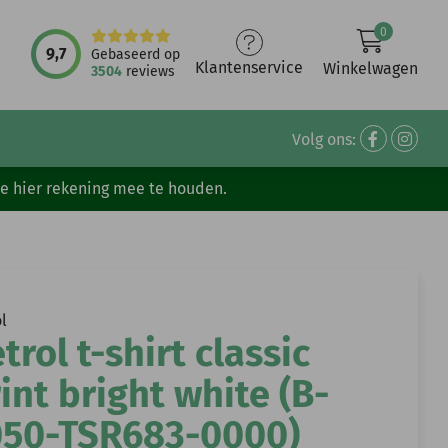
0
9,7
Gebaseerd op
Klantenservice
Winkelwagen
3504
reviews
Volg ons:
ve hier rekening mee te houden.
l
trol t-shirt classic
int bright white (B-
050-TSR683-0000)