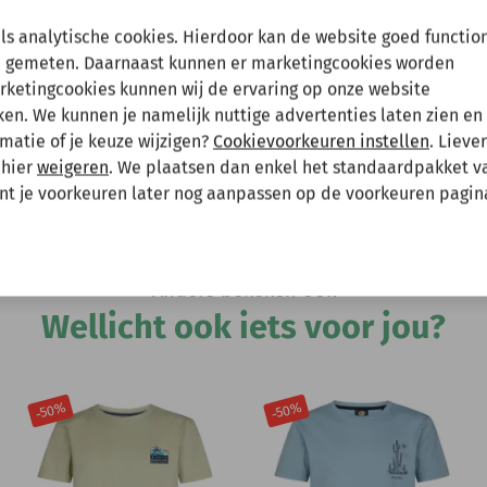
en tussenuit!
als analytische cookies. Hierdoor kan de website goed functio
 gemeten. Daarnaast kunnen er marketingcookies worden
arketingcookies kunnen wij de ervaring op onze website
 gewoon een bestelling plaatsen maar deze wordt dan maanda
n. We kunnen je namelijk nuttige advertenties laten zien en 
Hee
matie of je keuze wijzigen?
Cookievoorkeuren instellen
. Lieve
 mee te houden bij het plaatsen van je bestelling.
 hier
weigeren
. We plaatsen dan enkel het standaardpakket v
unt je voorkeuren later nog aanpassen op de voorkeuren pagin
Andere bekeken ook
Wellicht ook iets voor jou?
-50%
-50%