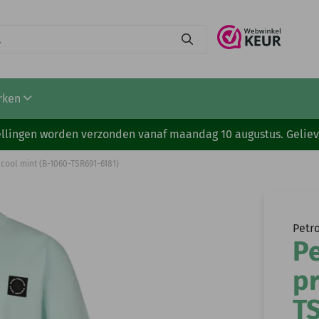
1)
rken
stellingen worden verzonden vanaf maandag 10 augustus. Gelie
t cool mint (B-1060-TSR691-6181)
Petro
Pe
pr
T