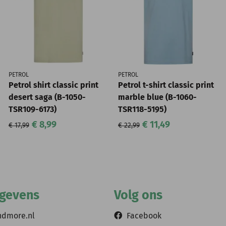
PETROL
PETROL
Petrol shirt classic print
Petrol t-shirt classic print
desert saga (B-1050-
marble blue (B-1060-
TSR109-6173)
TSR118-5195)
€ 8,99
€ 11,49
€ 17,99
€ 22,99
egevens
Volg ons
ndmore.nl
Facebook