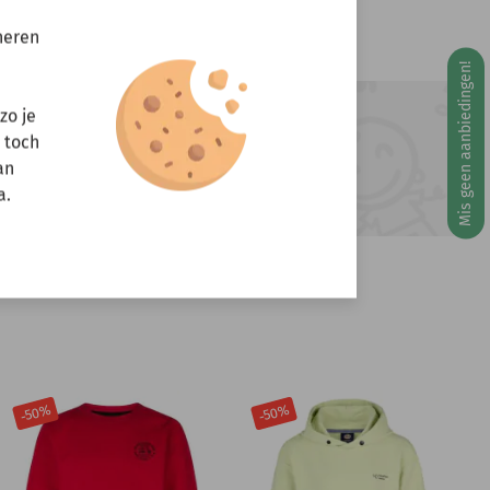
neren
Mis geen aanbiedingen!
g 10 augustus
zo je
ft u vragen?
r toch
Stuur een e-mail
an
info@miniandmore.nl
a.
-50%
-50%