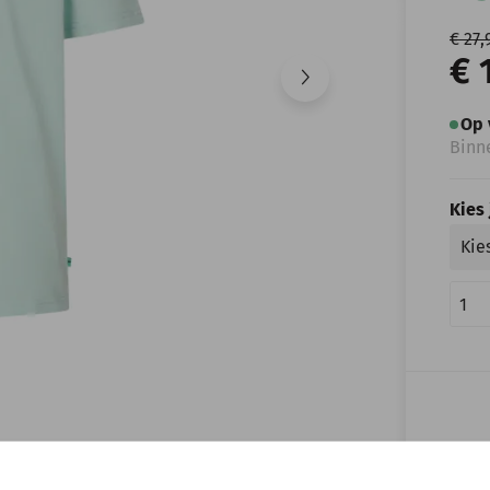
€ 27,
€ 
Op 
Binn
Kies