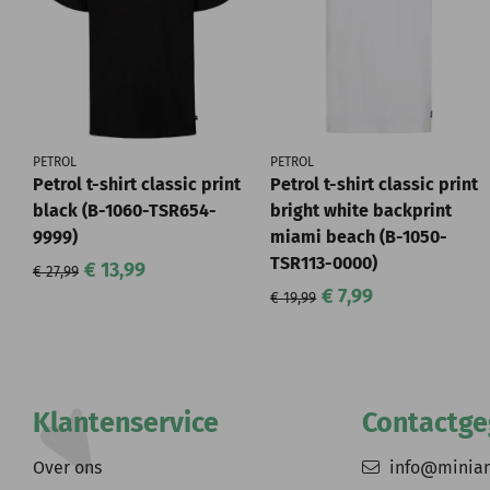
PETROL
PETROL
Petrol t-shirt classic print
Petrol t-shirt classic print
black (B-1060-TSR654-
bright white backprint
9999)
miami beach (B-1050-
TSR113-0000)
€ 13,99
€ 27,99
€ 7,99
€ 19,99
Klantenservice
Contactg
Over ons
info@minia