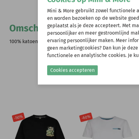
Wij zijn er ev
Mini & More gebruikt zowel functionele 
en worden bezoeken op de website goed
Omschrijving
geplaatst als je deze accepteert. Met m
Natuurlijk kun je wel
persoonlijker en meer gestroomlijnd make
verzonden.
ervaring persoonlijker maken. Meer infor
100% katoen
Gelieve hier rekening
geen marketingcookies? Dan kun je deze
functionele en analytische cookies. Je k
Shop nu!
Cookies accepteren
-60%
-50%