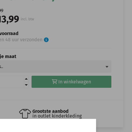
99
13,99
incl. btw
voorraad
en 48 uur verzonden
 je maat
In winkelwagen
Grootste aanbod
in outlet kinderkleding