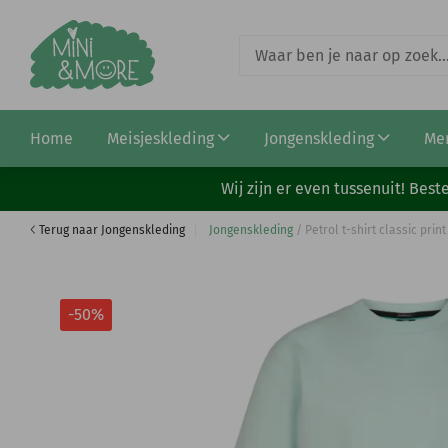
Petrol hoodie print fresh lime (B-1050-SWH361-617
Home
Meisjeskleding
Jongenskleding
Me
€ 13,99
€ 27,99
Wij zijn er even tussenuit! Be
Terug naar Jongenskleding
Jongenskleding
/
Petrol t-shirt classic prin
-50%