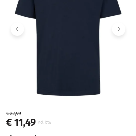
€ 22,99
€ 11,49
incl. btw