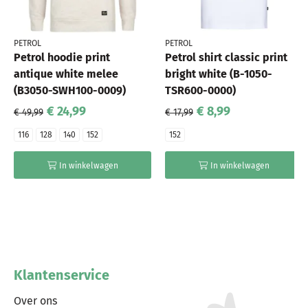
PETROL
PETROL
Petrol hoodie print
Petrol shirt classic print
antique white melee
bright white (B-1050-
(B3050-SWH100-0009)
TSR600-0000)
€ 24,99
€ 8,99
€ 49,99
€ 17,99
116
128
140
152
152
In winkelwagen
In winkelwagen
Klantenservice
Over ons