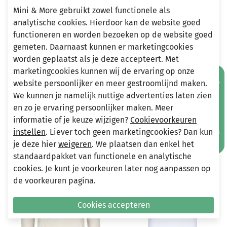
Mini & More gebruikt zowel functionele als
analytische cookies. Hierdoor kan de website goed
functioneren en worden bezoeken op de website goed
Heeft u vragen?
gemeten. Daarnaast kunnen er marketingcookies
Stuur een e-mail
worden geplaatst als je deze accepteert. Met
info@miniandmore.nl
marketingcookies kunnen wij de ervaring op onze
Mis geen aanbiedingen!
website persoonlijker en meer gestroomlijnd maken.
We kunnen je namelijk nuttige advertenties laten zien
en zo je ervaring persoonlijker maken. Meer
Andere bekeken ook
Wellicht ook iets voor jou?
informatie of je keuze wijzigen?
Cookievoorkeuren
instellen
. Liever toch geen marketingcookies? Dan kun
je deze hier
weigeren
. We plaatsen dan enkel het
-50%
-50%
standaardpakket van functionele en analytische
cookies. Je kunt je voorkeuren later nog aanpassen op
de voorkeuren pagina.
Cookies accepteren