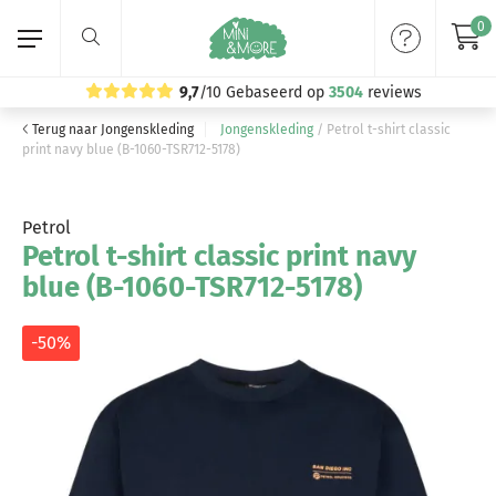
0
9,7
/10
Gebaseerd op
3504
reviews
Terug naar Jongenskleding
Jongenskleding
/
Petrol t-shirt classic
Home
print navy blue (B-1060-TSR712-5178)
Meisjeskleding
Petrol
Petrol t-shirt classic print navy
Jongenskleding
blue (B-1060-TSR712-5178)
Merken
-50%
Volg ons: