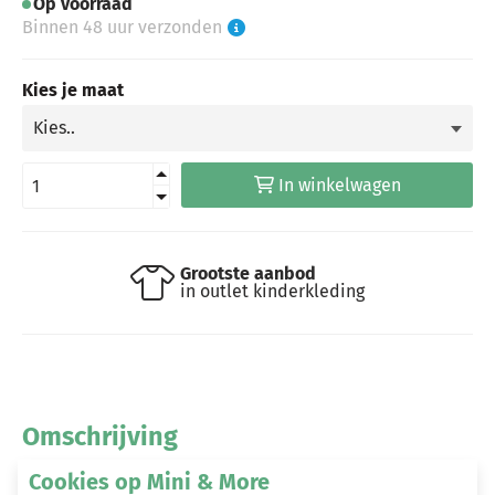
Op voorraad
Binnen 48 uur verzonden
Kies je maat
In winkelwagen
Grootste aanbod
in outlet kinderkleding
Omschrijving
Cookies op Mini & More
95% katoen en 5% elastaan