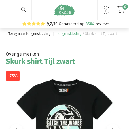
0
9,7
/10
Gebaseerd op
3504
reviews
Terug naar Jongenskleding
Jongenskleding
/
Skurk shirt Tijl zwart
Home
Meisjeskleding
Overige merken
Skurk shirt Tijl zwart
Jongenskleding
-75%
Merken
Volg ons: