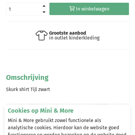
In winkelwagen
Grootste aanbod
in outlet kinderkleding
Omschrijving
Skurk shirt Tijl zwart
Cookies op Mini & More
Heeft u vragen?
Mini & More gebruikt zowel functionele als
Stuur een e-mail
analytische cookies. Hierdoor kan de website goed
info@miniandmore.nl
functioneren en worden bezoeken op de website goed