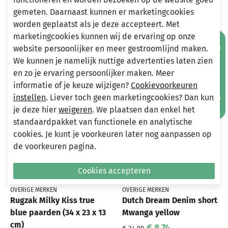
gemeten. Daarnaast kunnen er marketingcookies
worden geplaatst als je deze accepteert. Met
marketingcookies kunnen wij de ervaring op onze
Andere bekeken ook
Mis geen aanbiedingen!
website persoonlijker en meer gestroomlijnd maken.
Wellicht ook iets voor jou?
We kunnen je namelijk nuttige advertenties laten zien
en zo je ervaring persoonlijker maken. Meer
-75%
-75%
informatie of je keuze wijzigen?
Cookievoorkeuren
instellen
. Liever toch geen marketingcookies? Dan kun
je deze hier
weigeren
. We plaatsen dan enkel het
standaardpakket van functionele en analytische
cookies. Je kunt je voorkeuren later nog aanpassen op
de voorkeuren pagina.
Cookies accepteren
OVERIGE MERKEN
OVERIGE MERKEN
Rugzak Milky Kiss true
Dutch Dream Denim short
blue paarden (34 x 23 x 13
Mwanga yellow
cm)