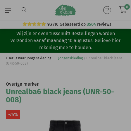
0
9,7
/10
Gebaseerd op
3504
reviews
Wij zijn er even tussenuit! Bestellingen worden
Home
verzonden vanaf maandag 10 augustus. Gelieve hier
rekening mee te houden.
Meisjeskleding
Terug naar Jongenskleding
Jongenskleding
/
Unrealba6 black jeans
(UNR-50-008)
Jongenskleding
Merken
Overige merken
Unrealba6 black jeans (UNR-50-
Volg ons:
008)
-75%