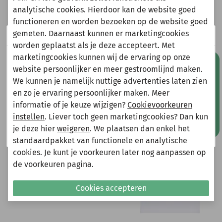
analytische cookies. Hierdoor kan de website goed
Heeft u vragen?
functioneren en worden bezoeken op de website goed
Stuur een e-mail
gemeten. Daarnaast kunnen er marketingcookies
Wij zijn er even tussenuit!
info@miniandmore.nl
worden geplaatst als je deze accepteert. Met
marketingcookies kunnen wij de ervaring op onze
Natuurlijk kun je wel gewoon een bestelling plaatsen
Mis geen aanbiedingen!
website persoonlijker en meer gestroomlijnd maken.
maar deze wordt dan maandag 10 augustus
We kunnen je namelijk nuttige advertenties laten zien
Andere bekeken ook
verzonden.
Wellicht ook iets voor jou?
en zo je ervaring persoonlijker maken. Meer
Gelieve hier rekening mee te houden bij het plaatsen
informatie of je keuze wijzigen?
Cookievoorkeuren
van je bestelling.
instellen
. Liever toch geen marketingcookies? Dan kun
-70%
-75%
je deze hier
weigeren
. We plaatsen dan enkel het
Shop nu!
standaardpakket van functionele en analytische
cookies. Je kunt je voorkeuren later nog aanpassen op
de voorkeuren pagina.
Cookies accepteren