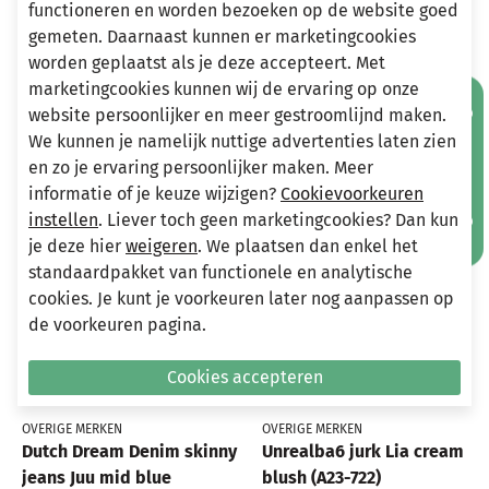
functioneren en worden bezoeken op de website goed
info@miniandmore.nl
gemeten. Daarnaast kunnen er marketingcookies
worden geplaatst als je deze accepteert. Met
marketingcookies kunnen wij de ervaring op onze
Mis geen aanbiedingen!
Andere bekeken ook
website persoonlijker en meer gestroomlijnd maken.
Wellicht ook iets voor jou?
We kunnen je namelijk nuttige advertenties laten zien
en zo je ervaring persoonlijker maken. Meer
-70%
-75%
informatie of je keuze wijzigen?
Cookievoorkeuren
instellen
. Liever toch geen marketingcookies? Dan kun
je deze hier
weigeren
. We plaatsen dan enkel het
standaardpakket van functionele en analytische
cookies. Je kunt je voorkeuren later nog aanpassen op
de voorkeuren pagina.
Cookies accepteren
OVERIGE MERKEN
OVERIGE MERKEN
Dutch Dream Denim skinny
Unrealba6 jurk Lia cream
jeans Juu mid blue
blush (A23-722)