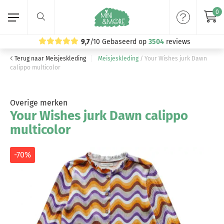
0
9,7
/10
Gebaseerd op
3504
reviews
Terug naar Meisjeskleding
Meisjeskleding
/
Your Wishes jurk Dawn
Home
calippo multicolor
Meisjeskleding
Overige merken
Your Wishes jurk Dawn calippo
Jongenskleding
multicolor
Merken
-70%
Volg ons: