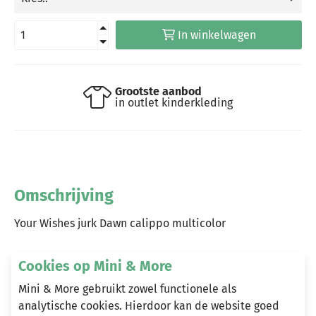
In winkelwagen
Grootste aanbod
in outlet kinderkleding
Omschrijving
Your Wishes jurk Dawn calippo multicolor
Cookies op Mini & More
Heeft u vragen?
Mini & More gebruikt zowel functionele als
analytische cookies. Hierdoor kan de website goed
Stuur een e-mail