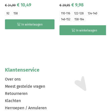
€ 10,49
€ 9,98
€ 34,99
€ 39,95
92
158
110-116
122-128
134-140
146-152
158-164
In winkelwagen
In winkelwagen
Klantenservice
Over ons
Meest gestelde vragen
Retourneren
Klachten
Herroepen / Annuleren