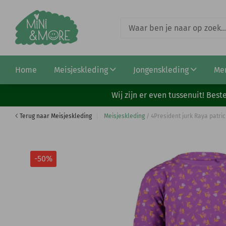
4President X Zoete Zusjes broek Jelka atomic blu
Home
Meisjeskleding
Jongenskleding
Me
€ 14,97
€ 29,95
Wij zijn er even tussenuit! Be
Terug naar Meisjeskleding
Meisjeskleding
/
4President jurk Raya patri
-50%