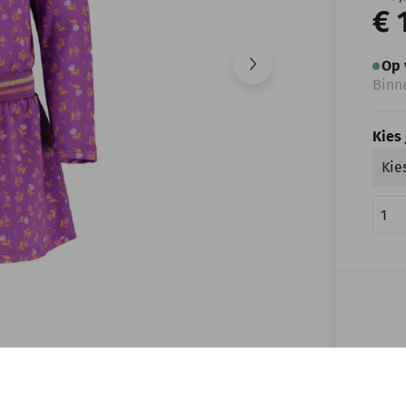
€ 
Op 
Binn
Kies