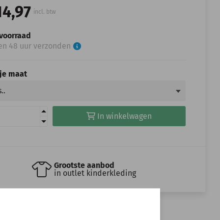
14,97
incl. btw
voorraad
en 48 uur verzonden
 je maat
In winkelwagen
Grootste aanbod
in outlet kinderkleding