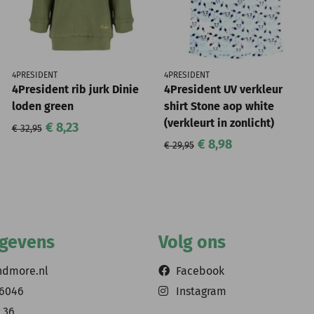
4PRESIDENT
4PRESIDENT
4President rib jurk Dinie
4President UV verkleur
loden green
shirt Stone aop white
(verkleurt in zonlicht)
€ 8,23
€ 32,95
€ 8,98
€ 29,95
egevens
Volg ons
ndmore.nl
Facebook
56046
Instagram
 36