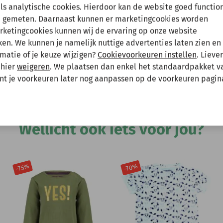
en tussenuit!
als analytische cookies. Hierdoor kan de website goed functio
 gemeten. Daarnaast kunnen er marketingcookies worden
arketingcookies kunnen wij de ervaring op onze website
 gewoon een bestelling plaatsen maar deze wordt dan maanda
Hee
n. We kunnen je namelijk nuttige advertenties laten zien en 
er bloemenprint met elastische tailleband
matie of je keuze wijzigen?
Cookievoorkeuren instellen
. Lieve
 mee te houden bij het plaatsen van je bestelling.
 hier
weigeren
. We plaatsen dan enkel het standaardpakket v
unt je voorkeuren later nog aanpassen op de voorkeuren pagin
Andere bekeken ook
Wellicht ook iets voor jou?
-70%
-75%