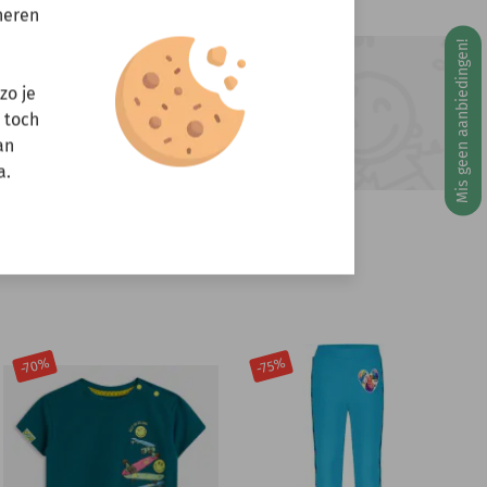
neren
Mis geen aanbiedingen!
g 10 augustus
ft u vragen?
zo je
r toch
Stuur een e-mail
info@miniandmore.nl
an
a.
-70%
-75%