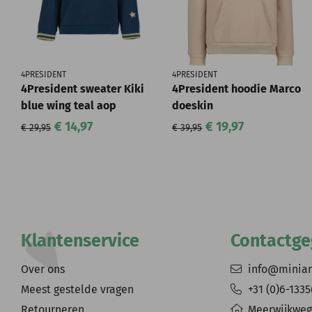
4PRESIDENT
4PRESIDENT
4President sweater Kiki
4President hoodie Marco
blue wing teal aop
doeskin
€ 14,97
€ 19,97
€ 29,95
€ 39,95
Klantenservice
Contactg
Over ons
info@minia
Meest gestelde vragen
+31 (0)6-133
Retourneren
Meerwijkweg