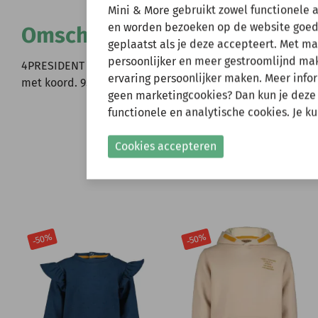
Wij zijn er ev
Mini & More gebruikt zowel functionele 
en worden bezoeken op de website goed
Omschrijving
geplaatst als je deze accepteert. Met m
Natuurlijk kun je wel
persoonlijker en meer gestroomlijnd make
verzonden.
4PRESIDENT Raya meisjes jurkje met lange mouwen, allov
ervaring persoonlijker maken. Meer infor
Gelieve hier rekening
met koord. 95% katoen, 5% elastaan
geen marketingcookies? Dan kun je deze
functionele en analytische cookies. Je k
Shop nu!
Cookies accepteren
-50%
-50%