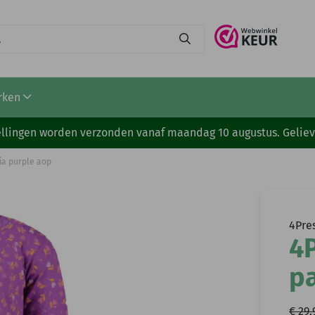
e
rken
stellingen worden verzonden vanaf maandag 10 augustus. Gelie
cia purple aop
4Pre
4P
pa
€ 29,