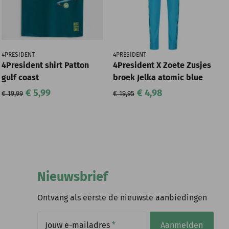
4PRESIDENT
4PRESIDENT
4President shirt Patton
4President X Zoete Zusjes
gulf coast
broek Jelka atomic blue
€ 5,99
€ 4,98
€ 19,99
€ 19,95
Nieuwsbrief
Ontvang als eerste de nieuwste aanbiedingen
Jouw e-mailadres
*
Aanmelden