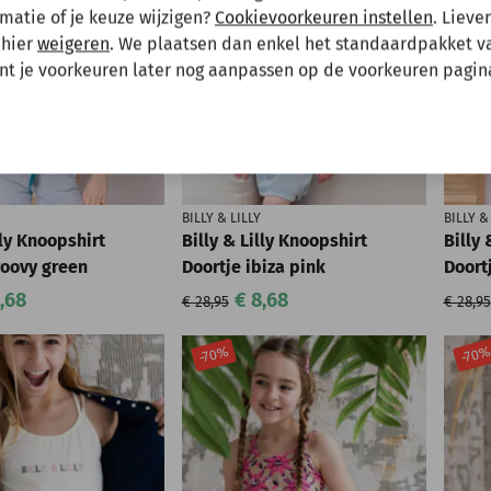
matie of je keuze wijzigen?
Cookievoorkeuren instellen
. Lieve
 mee te houden bij het plaatsen van je bestelling.
 hier
weigeren
. We plaatsen dan enkel het standaardpakket v
unt je voorkeuren later nog aanpassen op de voorkeuren pagin
BILLY & LILLY
BILLY &
lly Knoopshirt
Billy & Lilly Knoopshirt
Billy 
roovy green
Doortje ibiza pink
Doort
,68
€ 8,68
€ 28,95
€ 28,95
-70%
-70