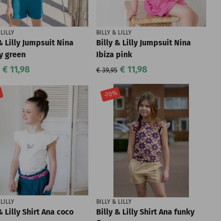
 LILLY
BILLY & LILLY
& Lilly Jumpsuit Nina
Billy & Lilly Jumpsuit Nina
y green
Ibiza pink
€ 11,98
€ 11,98
€ 39,95
%
-70%
 LILLY
BILLY & LILLY
& Lilly Shirt Ana coco
Billy & Lilly Shirt Ana funky