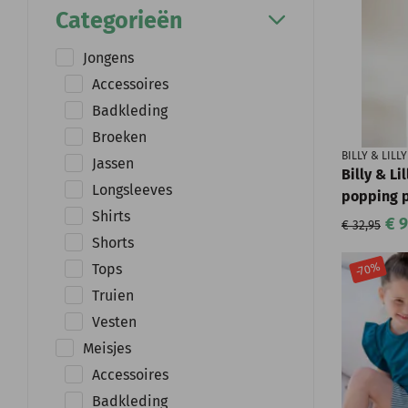
Categorieën
Jongens
Accessoires
Badkleding
Broeken
BILLY & LILLY
Jassen
Billy & Li
Longsleeves
popping 
Shirts
€ 9
€ 32,95
Shorts
-70%
Tops
Truien
Vesten
Meisjes
Accessoires
Badkleding