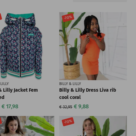
%
-70%
 LILLY
BILLY & LILLY
& Lilly Jacket Fem
Billy & Lilly Dress Liva rib
ed
cool coral
€ 17,98
€ 9,88
€ 32,95
%
-70%