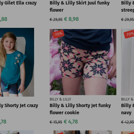
ly Gilet Ella crazy
Billy & Lilly Skirt Juul funky
Billy 
flower
stree
,88
€ 8,98
€ 29,95
€ 29,95
-70%
-70
BILLY & LILLY
BILLY &
lly Shorty Jet crazy
Billy & Lilly Shorty Jet funky
Billy 
flower cookie
navy
,78
€ 4,78
€ 15,95
€ 42,95