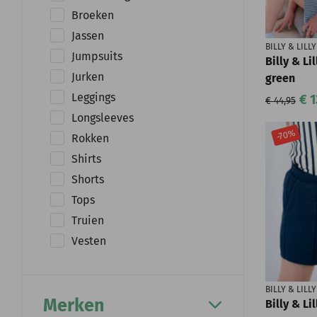
Broeken
Jassen
BILLY & LILLY
Jumpsuits
Billy & Li
Jurken
green
Leggings
€ 1
€ 44,95
Longsleeves
-70%
Rokken
Shirts
Shorts
Tops
Truien
Vesten
BILLY & LILLY
Merken
Billy & Li