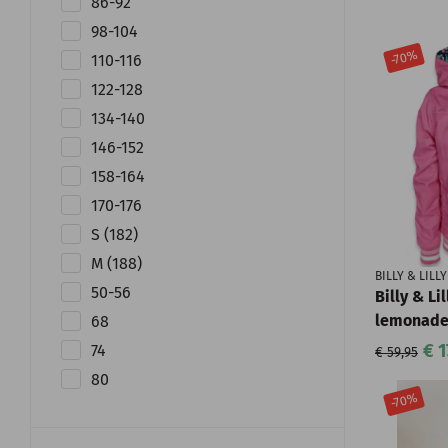
86-92
98-104
-70%
110-116
122-128
134-140
146-152
158-164
170-176
S (182)
M (188)
BILLY & LILLY
50-56
Billy & Li
lemonad
68
€ 1
74
€ 59,95
80
-70%