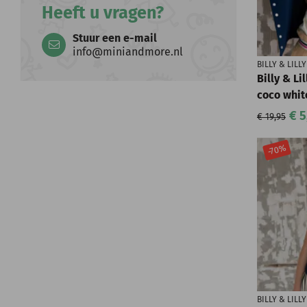
Heeft u vragen?
Stuur een e-mail
info@miniandmore.nl
BILLY & LILLY
Billy & Li
coco whit
€ 5
€ 19,95
-70%
BILLY & LILLY