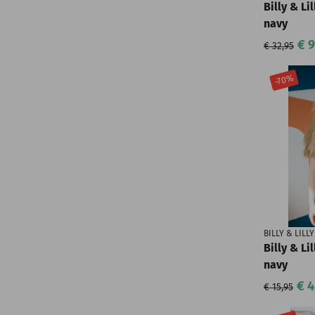
Billy & Lil
navy
€ 9
€ 32,95
-70%
BILLY & LILLY
Billy & Li
navy
€ 4
€ 15,95