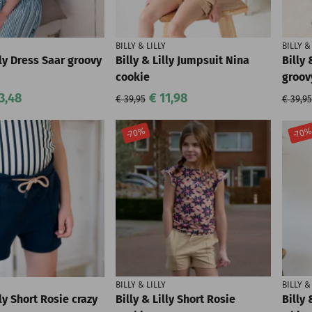
BILLY & LILLY
BILLY &
lly Dress Saar groovy
Billy & Lilly Jumpsuit Nina
Billy 
cookie
groov
3,48
€ 11,98
€ 39,95
€ 39,95
-70%
-70
BILLY & LILLY
BILLY &
lly Short Rosie crazy
Billy & Lilly Short Rosie
Billy 