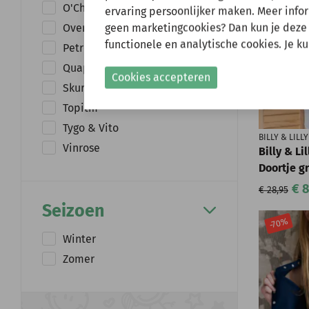
O'Chill
ervaring persoonlijker maken. Meer infor
Gelieve hier rekening
geen marketingcookies? Dan kun je deze
Overige merken
functionele en analytische cookies. Je k
Shop nu!
Petrol
Quapi
Cookies accepteren
Skurk
Topitm
Tygo & Vito
BILLY & LILLY
Vinrose
Billy & Li
Doortje g
€ 8
€ 28,95
Seizoen
-70%
Winter
Zomer