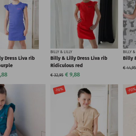
BILLY & LILLY
BILLY &
lly Dress Liva rib
Billy & Lilly Dress Liva rib
Billy 
purple
Ridiculous red
€ 44,95
,88
€ 9,88
€ 32,95
-70%
-70