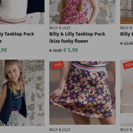
BILLY & LILLY
BILLY &
lly Tanktop Puck
Billy & Lilly Tanktop Puck
Billy 
e
ibiza funky flower
€ 32,95
,98
€ 5,98
€ 19,95
-70%
-70
BILLY & LILLY
BILLY &