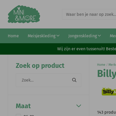
Home
Meisjeskleding
Jongenskleding
Me
Wij zijn er even tussenuit! Be
Zoek op product
Home
/
Merk
Bill
Maat
143 produ