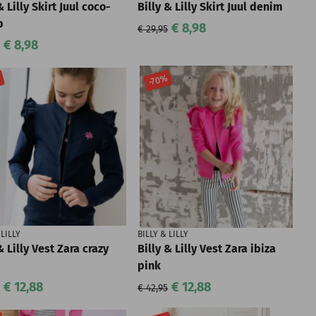
& Lilly Skirt Juul coco-
Billy & Lilly Skirt Juul denim
p
€ 8,98
€ 29,95
€ 8,98
%
-70%
 LILLY
BILLY & LILLY
& Lilly Vest Zara crazy
Billy & Lilly Vest Zara ibiza
pink
€ 12,88
€ 12,88
€ 42,95