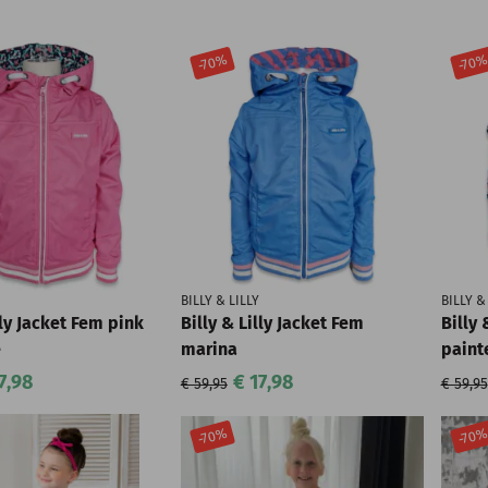
-70%
-70
BILLY & LILLY
BILLY &
lly Jacket Fem pink
Billy & Lilly Jacket Fem
Billy 
e
marina
paint
7,98
€ 17,98
€ 59,95
€ 59,95
-70%
-70