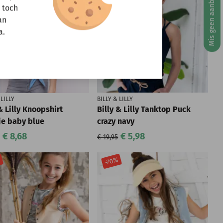
Mis geen aanbiedingen!
r toch
an
a.
 LILLY
BILLY & LILLY
& Lilly Knoopshirt
Billy & Lilly Tanktop Puck
je baby blue
crazy navy
€ 8,68
€ 5,98
€ 19,95
%
-70%