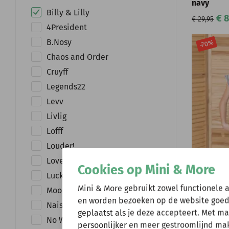
navy
Billy & Lilly
€ 8
€ 29,95
4President
B.Nosy
-70%
Chaos and Order
Cruyff
Legends22
Levv
Livlig
Lofff
Louder!
BILLY & LILLY
Lovestation22
Billy & Li
Cookies op Mini & More
Lucky No.7
navy stri
Wij zijn er ev
Mini & More gebruikt zowel functionele 
Moodstreet
€ 8
€ 29,95
en worden bezoeken op de website goed
Nais
geplaatst als je deze accepteert. Met m
Natuurlijk kun je wel
-70%
No Way Monday
persoonlijker en meer gestroomlijnd make
verzonden.