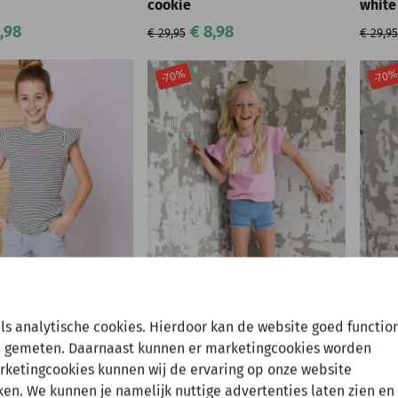
cookie
white
,98
€ 8,98
€ 29,95
€ 29,95
-70%
-70
BILLY & LILLY
BILLY &
lly Shirt Ana crazy
Billy & Lilly Sweater Toos
Billy 
pe
sweet pink
crazy
en tussenuit!
als analytische cookies. Hierdoor kan de website goed functio
,98
€ 10,48
€ 34,95
€ 34,95
 gemeten. Daarnaast kunnen er marketingcookies worden
arketingcookies kunnen wij de ervaring op onze website
 gewoon een bestelling plaatsen maar deze wordt dan maanda
-70%
-70
n. We kunnen je namelijk nuttige advertenties laten zien en 