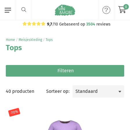
0
9,7
/10
Gebaseerd op
3504
reviews
Home
Home
/
Meisjeskleding
/
Tops
Tops
Meisjeskleding
Jongenskleding
Filteren
Merken
40 producten
Sorteer op:
Volg ons:
-70%