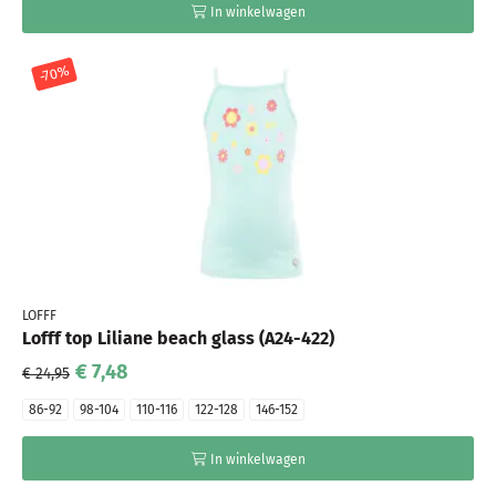
In winkelwagen
-70%
LOFFF
Lofff top Liliane beach glass (A24-422)
€ 7,48
€ 24,95
86-92
98-104
110-116
122-128
146-152
In winkelwagen