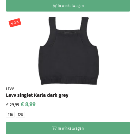
In winkelwagen
-70%
LEVV
Levv singlet Karla dark grey
€ 8,99
€ 29,99
116
128
In winkelwagen