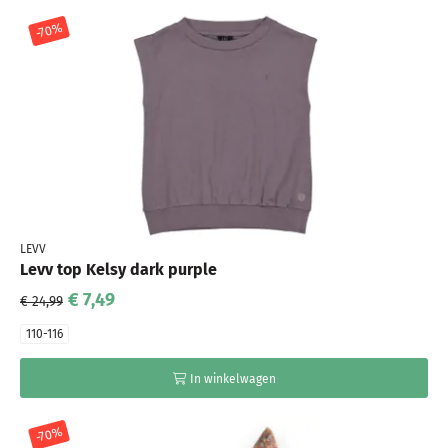
-70%
LEVV
Levv top Kelsy dark purple
€ 7,49
€ 24,99
110-116
In winkelwagen
-70%