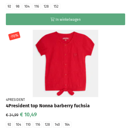
92
98
104
116
128
152
In winkelwagen
-70%
4PRESIDENT
4President top Nonna barberry fuchsia
€ 10,49
€ 34,99
92
104
110
116
128
140
164