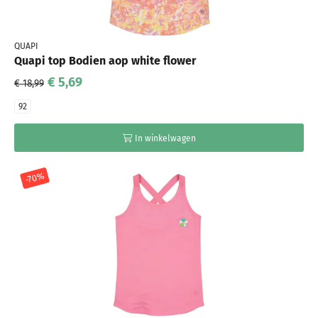
QUAPI
Quapi top Bodien aop white flower
€ 5,69
€ 18,99
92
In winkelwagen
-70%