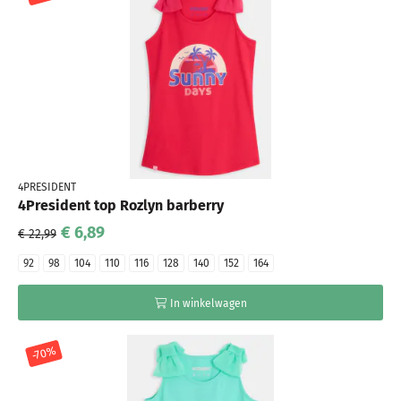
4PRESIDENT
4President top Rozlyn barberry
€ 6,89
€ 22,99
92
98
104
110
116
128
140
152
164
In winkelwagen
-70%