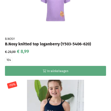
B.NOSY
B.Nosy knitted top loganberry (Y503-5406-620)
€ 8,99
€ 29,99
104
In winkelwagen
-70%