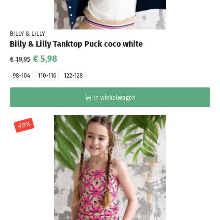
BILLY & LILLY
Billy & Lilly Tanktop Puck coco white
€ 5,98
€ 19,95
98-104
110-116
122-128
In winkelwagen
-70%