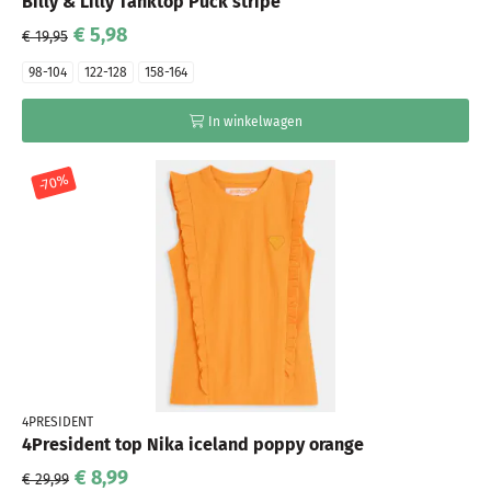
Billy & Lilly Tanktop Puck stripe
€ 5,98
€ 19,95
98-104
122-128
158-164
In winkelwagen
-70%
4PRESIDENT
4President top Nika iceland poppy orange
€ 8,99
€ 29,99