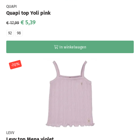
QUAPI
Quapi top Yoli pink
€ 5,39
€ 17,99
92
98
In winkelwagen
-70%
LEVV
Levv top Mena violet