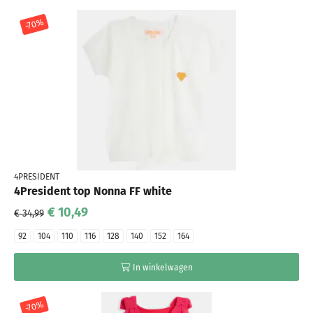
-70%
4PRESIDENT
4President top Nonna FF white
€ 10,49
€ 34,99
92
104
110
116
128
140
152
164
In winkelwagen
-70%