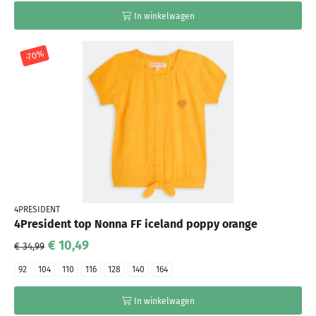
In winkelwagen
-70%
4PRESIDENT
4President top Nonna FF iceland poppy orange
€ 10,49
€ 34,99
92
104
110
116
128
140
164
In winkelwagen