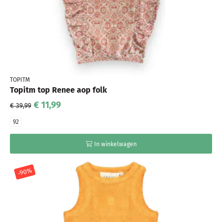
TOPITM
Topitm top Renee aop folk
€ 11,99
€ 39,99
92
In winkelwagen
-90%