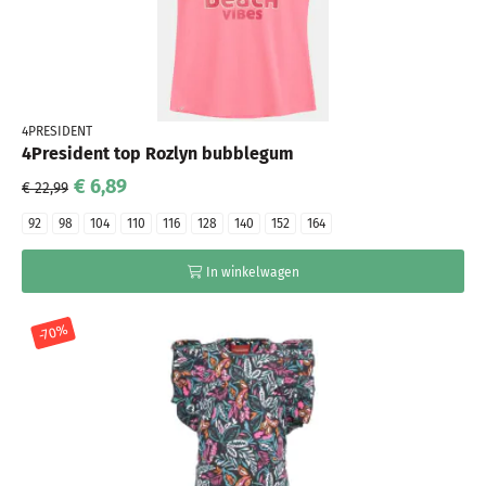
4PRESIDENT
4President top Rozlyn bubblegum
€ 6,89
€ 22,99
92
98
104
110
116
128
140
152
164
In winkelwagen
-70%