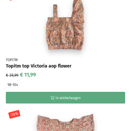
TOPITM
Topitm top Victoria aop flower
€ 11,99
€ 39,99
98-104
In winkelwagen
-70%