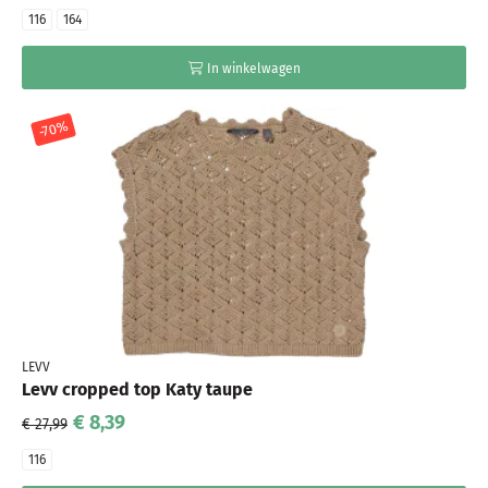
116
164
In winkelwagen
-70%
LEVV
Levv cropped top Katy taupe
€ 8,39
€ 27,99
116