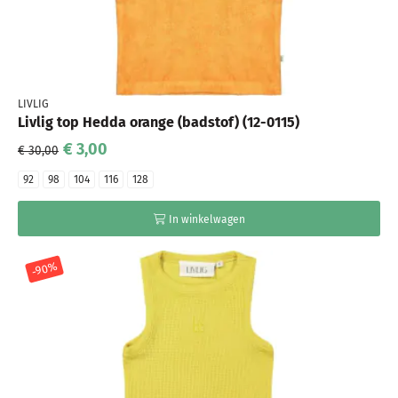
LIVLIG
Livlig top Hedda orange (badstof) (12-0115)
€ 3,00
€ 30,00
92
98
104
116
128
In winkelwagen
-90%