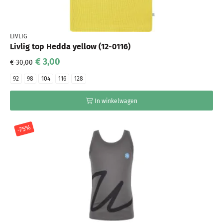
LIVLIG
Livlig top Hedda yellow (12-0116)
€ 3,00
€ 30,00
92
98
104
116
128
In winkelwagen
-75%