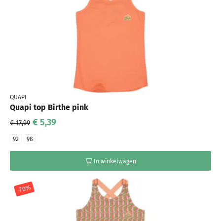
QUAPI
Quapi top Birthe pink
€ 5,39
€ 17,99
92
98
In winkelwagen
-70%