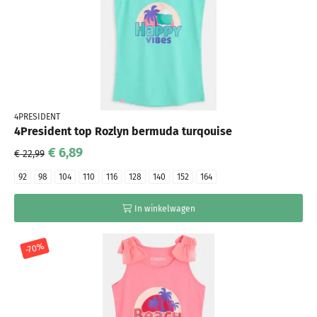
4PRESIDENT
4President top Rozlyn bermuda turqouise
€ 6,89
€ 22,99
92
98
104
110
116
128
140
152
164
In winkelwagen
-70%