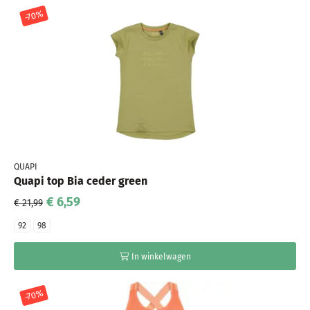
-70%
QUAPI
Quapi top Bia ceder green
€ 6,59
€ 21,99
92
98
In winkelwagen
-70%