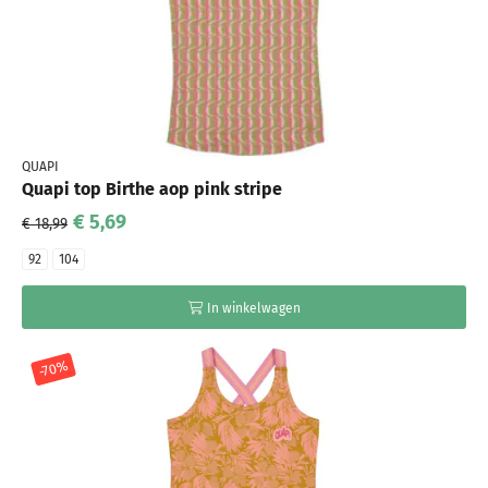
QUAPI
Quapi top Birthe aop pink stripe
€ 5,69
€ 18,99
92
104
In winkelwagen
-70%