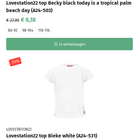
Lovestation22 top Becky black today is a tropical palm
beach day (A24-503)
€ 8,38
€ 27,95
86-92
98-104
110-116
In winkelwagen
-70%
LOVESTATION22
Lovestation22 top Bieke white (A24-531)