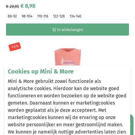
€ 8,98
€ 29,95
86-92
98-104
110-116
122-128
134-140
In winkelwagen
-70%
Cookies op Mini & More
Mini & More gebruikt zowel functionele als
analytische cookies. Hierdoor kan de website goed
functioneren en worden bezoeken op de website goed
gemeten. Daarnaast kunnen er marketingcookies
worden geplaatst als je deze accepteert. Met
LOVESTATION22
marketingcookies kunnen wij de ervaring op onze
Lovestation22 top Bliss Lantana (A24-532)
website persoonlijker en meer gestroomlijnd maken.
€ 8,38
€ 27,95
We kunnen je namelijk nuttige advertenties laten zien