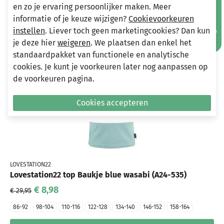
Mis geen aanbiedingen!
86-92
98-104
110-116
122-128
en zo je ervaring persoonlijker maken. Meer
informatie of je keuze wijzigen?
Cookievoorkeuren
In winkelwagen
instellen
. Liever toch geen marketingcookies? Dan kun
je deze hier
weigeren
. We plaatsen dan enkel het
standaardpakket van functionele en analytische
-70%
cookies. Je kunt je voorkeuren later nog aanpassen op
de voorkeuren pagina.
Cookies accepteren
LOVESTATION22
Lovestation22 top Baukje blue wasabi (A24-535)
€ 8,98
€ 29,95
86-92
98-104
110-116
122-128
134-140
146-152
158-164