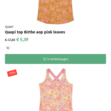
QUAPI
Quapi top Birthe aop pink leaves
€ 5,39
€ 17,99
92
In winkelwagen
-70%