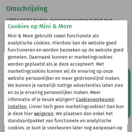
Omschrijving
4PRESIDENT Rozlyn, meisjes mouwloos t-shirt met
Cookies op Mini & More
speelse strikjes op de schouders. Op de voorkant staat
een borstprint met de tekst ?sunny vibes,? die perfect
Mini & More gebruikt zowel functionele als
past bij de zomerse sfeer. Ook verkrijgbaar in de
analytische cookies. Hierdoor kan de website goed
kleuren Bubblegum en Bermuda. Materiaal: 95% katoen
functioneren en worden bezoeken op de website goed
/ 5% elastaan.
gemeten. Daarnaast kunnen er marketingcookies
Wij zijn er even tussenuit!
worden geplaatst als je deze accepteert. Met
marketingcookies kunnen wij de ervaring op onze
Natuurlijk kun je wel gewoon een bestelling plaatsen
Mis geen aanbiedingen!
website persoonlijker en meer gestroomlijnd maken.
maar deze wordt dan maandag 10 augustus
Heeft u vragen?
We kunnen je namelijk nuttige advertenties laten zien
verzonden.
Stuur een e-mail
en zo je ervaring persoonlijker maken. Meer
Gelieve hier rekening mee te houden bij het plaatsen
info@miniandmore.nl
informatie of je keuze wijzigen?
Cookievoorkeuren
van je bestelling.
instellen
. Liever toch geen marketingcookies? Dan kun
je deze hier
weigeren
. We plaatsen dan enkel het
Shop nu!
standaardpakket van functionele en analytische
Andere bekeken ook
cookies. Je kunt je voorkeuren later nog aanpassen op
Wellicht ook iets voor jou?