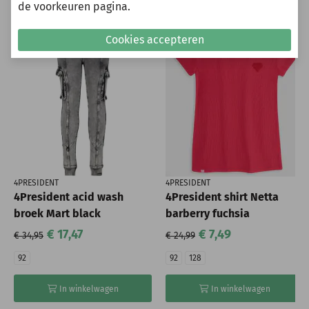
de voorkeuren pagina.
-50%
-70%
Cookies accepteren
4PRESIDENT
4PRESIDENT
4President acid wash
4President shirt Netta
broek Mart black
barberry fuchsia
€ 17,47
€ 7,49
€ 34,95
€ 24,99
92
92
128
In winkelwagen
In winkelwagen