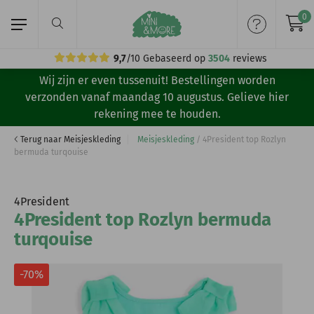
0
9,7
/10
Gebaseerd op
3504
reviews
Wij zijn er even tussenuit! Bestellingen worden
Home
verzonden vanaf maandag 10 augustus. Gelieve hier
rekening mee te houden.
Meisjeskleding
Terug naar Meisjeskleding
Meisjeskleding
/
4President top Rozlyn
bermuda turqouise
Jongenskleding
Merken
4President
4President top Rozlyn bermuda
Volg ons:
turqouise
-70%