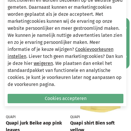
functioneren en worden bezoeken op de website goed
info@miniandmore.nl
gemeten. Daarnaast kunnen er marketingcookies
worden geplaatst als je deze accepteert. Met
marketingcookies kunnen wij de ervaring op onze
Mis geen aanbiedingen!
website persoonlijker en meer gestroomlijnd maken.
Andere bekeken ook
We kunnen je namelijk nuttige advertenties laten zien
Wellicht ook iets voor jou?
en zo je ervaring persoonlijker maken. Meer
informatie of je keuze wijzigen?
Cookievoorkeuren
-70%
-70%
instellen
. Liever toch geen marketingcookies? Dan kun
je deze hier
weigeren
. We plaatsen dan enkel het
standaardpakket van functionele en analytische
cookies. Je kunt je voorkeuren later nog aanpassen op
de voorkeuren pagina.
Cookies accepteren
QUAPI
QUAPI
Quapi jurk Beike aop pink
Quapi shirt Bien soft
leaves
yellow