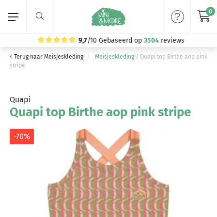
0
9,7
/10
Gebaseerd op
3504
reviews
Terug naar Meisjeskleding
Meisjeskleding
/
Quapi top Birthe aop pink
Home
stripe
Meisjeskleding
Quapi
Quapi top Birthe aop pink stripe
Jongenskleding
Merken
-70%
Volg ons: