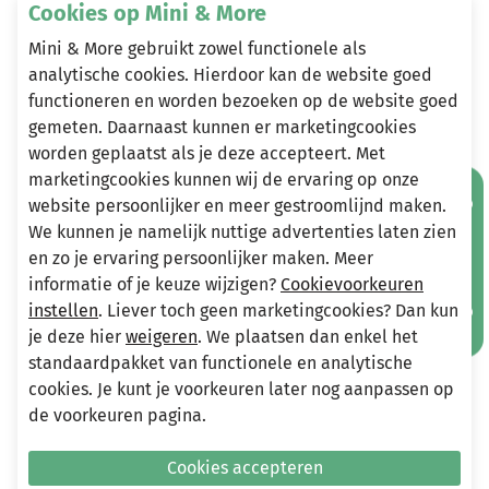
Cookies op Mini & More
gebloemde borst print en pofmouwen. 95% katoen 5%
elastaan
Mini & More gebruikt zowel functionele als
analytische cookies. Hierdoor kan de website goed
functioneren en worden bezoeken op de website goed
gemeten. Daarnaast kunnen er marketingcookies
Heeft u vragen?
worden geplaatst als je deze accepteert. Met
Stuur een e-mail
marketingcookies kunnen wij de ervaring op onze
Mis geen aanbiedingen!
info@miniandmore.nl
website persoonlijker en meer gestroomlijnd maken.
We kunnen je namelijk nuttige advertenties laten zien
en zo je ervaring persoonlijker maken. Meer
informatie of je keuze wijzigen?
Cookievoorkeuren
Andere bekeken ook
Wellicht ook iets voor jou?
instellen
. Liever toch geen marketingcookies? Dan kun
je deze hier
weigeren
. We plaatsen dan enkel het
standaardpakket van functionele en analytische
-70%
-70%
cookies. Je kunt je voorkeuren later nog aanpassen op
de voorkeuren pagina.
Cookies accepteren