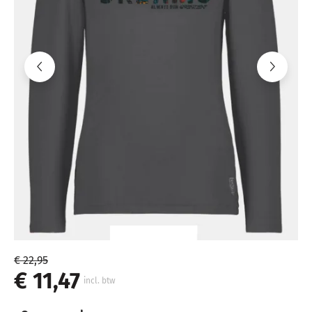
€ 22,95
€ 11,47
incl. btw