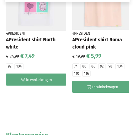
4PRESIDENT
4PRESIDENT
4President shirt North
4President shirt Roma
white
cloud pink
€ 7,49
€ 5,99
€ 24,99
€ 19,99
92
104
74
80
86
92
98
104
110
116
In winkelwagen
In winkelwagen