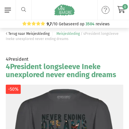
0
9,7
/10
Gebaseerd op
3504
reviews
Terug naar Meisjeskleding
Meisjeskleding
/
4President longsleeve
Home
Ineke unexplored never ending dreams
Meisjeskleding
4President
4President longsleeve Ineke
Jongenskleding
unexplored never ending dreams
Merken
-50%
Volg ons: