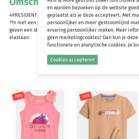
Omschrijving
Mini & More gebruikt zowel functionele 
en worden bezoeken op de website goed
geplaatst als je deze accepteert. Met m
4PRESIDENT Neva, meisjes denim rok met riemlussen en dr
persoonlijker en meer gestroomlijnd make
??n met een gehaakt patroon, wat zorgt voor een vrolijke
ervaring persoonlijker maken. Meer infor
geven een stoere touch aan het ontwerp. Ook verkrijgbaar
geen marketingcookies? Dan kun je deze
elastaan.
functionele en analytische cookies. Je k
Cookies accepteren
-70%
-70%