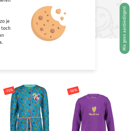
neren
ft u vragen?
Mis geen aanbiedingen!
Stuur een e-mail
zo je
info@miniandmore.nl
r toch
an
a.
-50%
-75%