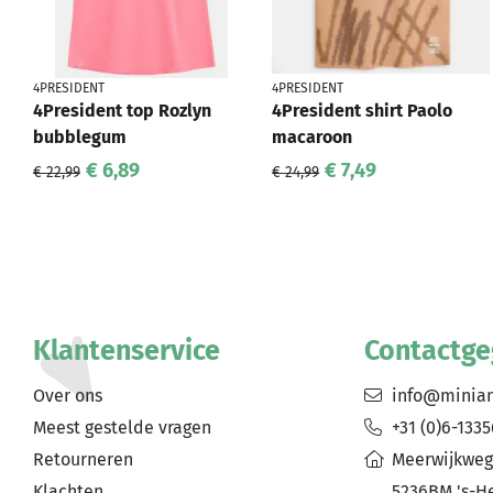
4PRESIDENT
4PRESIDENT
4President top Rozlyn
4President shirt Paolo
bubblegum
macaroon
€ 6,89
€ 7,49
€ 22,99
€ 24,99
Klantenservice
Contactg
Over ons
info@minia
Meest gestelde vragen
+31 (0)6-133
Retourneren
Meerwijkweg
Klachten
5236BM 's-H