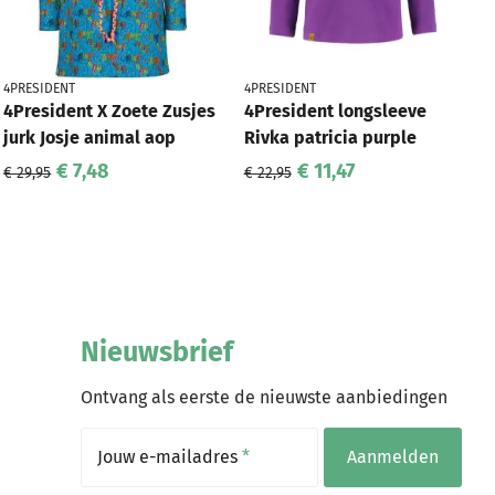
4PRESIDENT
4PRESIDENT
4President X Zoete Zusjes
4President longsleeve
jurk Josje animal aop
Rivka patricia purple
€ 7,48
€ 11,47
€ 29,95
€ 22,95
Nieuwsbrief
Ontvang als eerste de nieuwste aanbiedingen
Jouw e-mailadres
*
Aanmelden