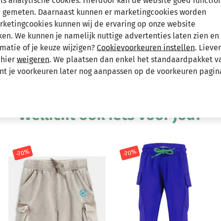
als analytische cookies. Hierdoor kan de website goed functio
 gemeten. Daarnaast kunnen er marketingcookies worden
Hee
arketingcookies kunnen wij de ervaring op onze website
ie knopen. De rok heeft vijf zakken, waarvan
n. We kunnen je namelijk nuttige advertenties laten zien en 
 en zomerse look. De ruches aan de onderkant
matie of je keuze wijzigen?
Cookievoorkeuren instellen
. Lieve
 in wolkenroze. Materiaal: 95% katoen / 5%
 hier
weigeren
. We plaatsen dan enkel het standaardpakket v
unt je voorkeuren later nog aanpassen op de voorkeuren pagin
Andere bekeken ook
Wellicht ook iets voor jou?
-70%
-70%