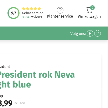
0
9,7
Gebaseerd op
Klantenservice
Winkelwagen
3504
reviews
Volg ons:
sident
resident rok Neva
ght blue
99
8,99
incl. btw