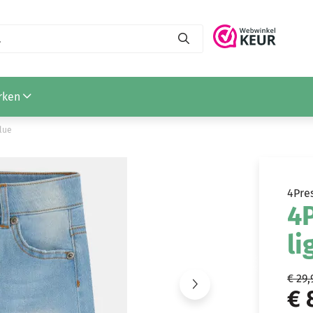
rken
blue
4Pre
4P
li
€ 29,
€ 