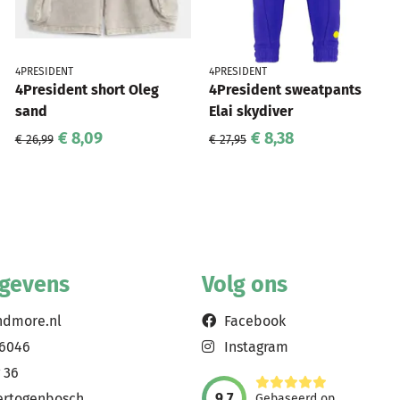
4PRESIDENT
4PRESIDENT
4President short Oleg
4President sweatpants
sand
Elai skydiver
€ 8,09
€ 8,38
€ 26,99
€ 27,95
egevens
Volg ons
ndmore.nl
Facebook
56046
Instagram
 36
9,7
ertogenbosch
Gebaseerd op