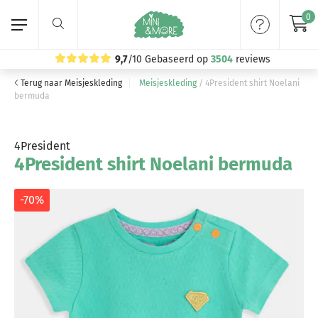
0
9,7
/10
Gebaseerd op
3504
reviews
Terug naar Meisjeskleding
Meisjeskleding
/
4President shirt Noelani
Home
bermuda
Meisjeskleding
4President
4President shirt Noelani bermuda
Jongenskleding
Merken
-70%
Volg ons: