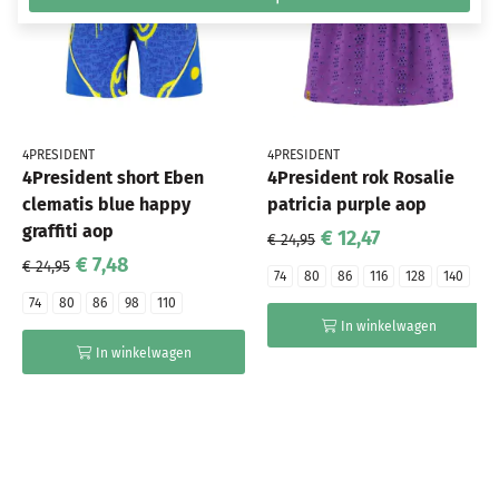
4PRESIDENT
4PRESIDENT
4President short Eben
4President rok Rosalie
clematis blue happy
patricia purple aop
graffiti aop
€ 12,47
€ 24,95
€ 7,48
€ 24,95
74
80
86
116
128
140
74
80
86
98
110
In winkelwagen
In winkelwagen