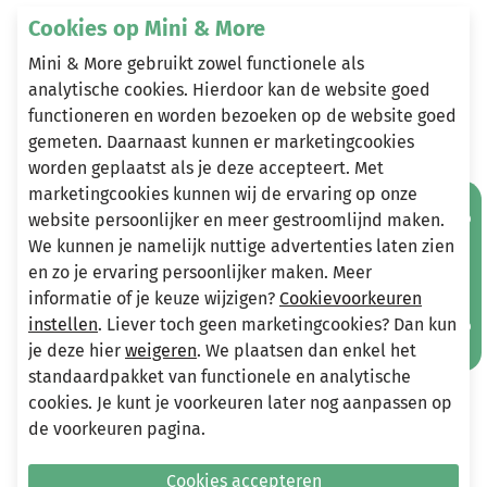
kan eindeloos gecombineerd worden. Ook verkrijgbaar
Cookies op Mini & More
in baby lavendel en kurkuma. Materiaal: 50% katoen /
Mini & More gebruikt zowel functionele als
50% polyester.
analytische cookies. Hierdoor kan de website goed
functioneren en worden bezoeken op de website goed
gemeten. Daarnaast kunnen er marketingcookies
Heeft u vragen?
worden geplaatst als je deze accepteert. Met
marketingcookies kunnen wij de ervaring op onze
Stuur een e-mail
Mis geen aanbiedingen!
website persoonlijker en meer gestroomlijnd maken.
info@miniandmore.nl
We kunnen je namelijk nuttige advertenties laten zien
en zo je ervaring persoonlijker maken. Meer
informatie of je keuze wijzigen?
Cookievoorkeuren
Andere bekeken ook
instellen
. Liever toch geen marketingcookies? Dan kun
Wellicht ook iets voor jou?
je deze hier
weigeren
. We plaatsen dan enkel het
standaardpakket van functionele en analytische
-50%
-70%
cookies. Je kunt je voorkeuren later nog aanpassen op
de voorkeuren pagina.
Cookies accepteren