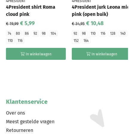
4PRESIDENT
4PRESIDENT
4President shirt Roma
4President jurk Leona mid
cloud pink
pink (open buik)
€ 5,99
€ 10,48
€ 19,99
€ 34,95
74
80
86
92
98
104
92
98
110
116
128
140
110
116
152
164
In winkelwagen
In winkelwagen
Klantenservice
Over ons
Meest gestelde vragen
Retourneren