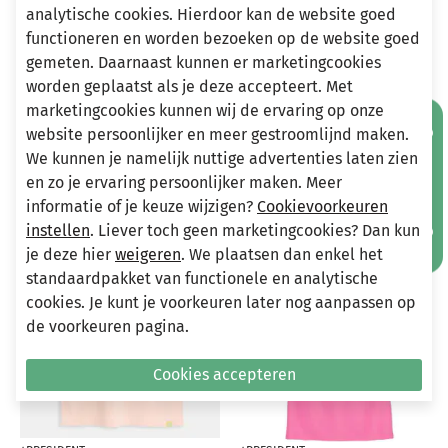
Heeft u vragen?
analytische cookies. Hierdoor kan de website goed
functioneren en worden bezoeken op de website goed
Stuur een e-mail
gemeten. Daarnaast kunnen er marketingcookies
info@miniandmore.nl
worden geplaatst als je deze accepteert. Met
marketingcookies kunnen wij de ervaring op onze
Mis geen aanbiedingen!
website persoonlijker en meer gestroomlijnd maken.
Andere bekeken ook
We kunnen je namelijk nuttige advertenties laten zien
Wellicht ook iets voor jou?
en zo je ervaring persoonlijker maken. Meer
informatie of je keuze wijzigen?
Cookievoorkeuren
instellen
. Liever toch geen marketingcookies? Dan kun
-70%
-70%
je deze hier
weigeren
. We plaatsen dan enkel het
standaardpakket van functionele en analytische
cookies. Je kunt je voorkeuren later nog aanpassen op
de voorkeuren pagina.
Cookies accepteren