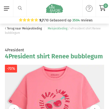
0
9,7
/10
Gebaseerd op
3504
reviews
Terug naar Meisjeskleding
Meisjeskleding
/
4President shirt Renee
Home
bubblegum
Meisjeskleding
4President
4President shirt Renee bubblegum
Jongenskleding
Merken
-70%
Volg ons: